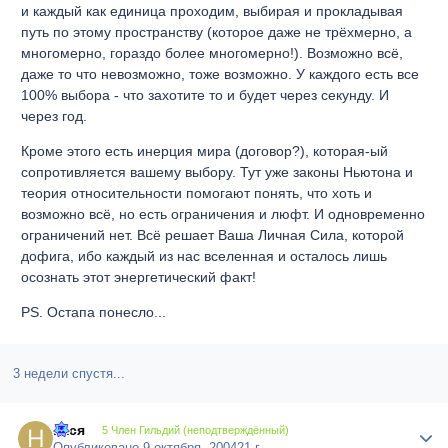
и каждый как единица проходим, выбирая и прокладывая
путь по этому пространству (которое даже не трёхмерно, а
многомерно, гораздо более многомерно!). Возможно всё,
даже то что невозможно, тоже возможно. У каждого есть все
100% выбора - что захотите то и будет через секунду. И
через год.
Кроме этого есть инерция мира (договор?), которая-ый
сопротивляется вашему выбору. Тут уже законы Ньютона и
теория относительности помогают понять, что хоть и
возможно всё, но есть ограничения и люфт. И одновременно
ограничений нет. Всё решает Ваша Личная Сила, которой
дофига, ибо каждый из нас вселенная и осталось лишь
осознать этот энергетический факт!
PS. Остапа понесло...
3 недели спустя...
нася
Author
5 Член Гильдий (неподтверждённый)