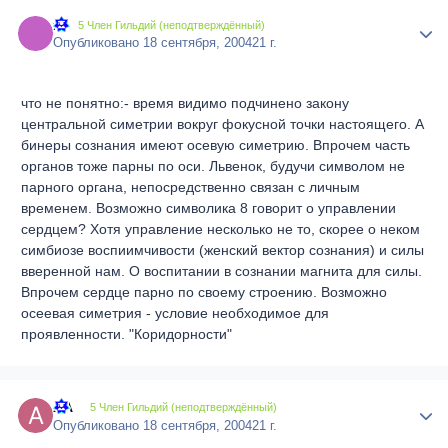
#
Author
5 Член Гильдий (неподтверждённый)
Опубликовано
18 сентября, 2004
21 г.
что не понятно:- время видимо подчинено закону
центральной симетрии вокруг фокусной точки настоящего. А
бинеры сознания имеют осевую симетрию. Впрочем часть
органов тоже парны по оси. Львенок, будучи символом не
парного органа, непосредственно связан с личным
временем. Возможно символика 8 говорит о управлении
сердцем? Хотя управление несколько не то, скорее о неком
симбиозе воспиимчивости (женский вектор сознания) и силы
вверенной нам. О воспитании в сознании магнита для силы.
Впрочем сердце парно по своему строению. Возможно
осеевая симетрия - условие необходимое для
проявленности. "Коридорности"
AA
Author
5 Член Гильдий (неподтверждённый)
Опубликовано
18 сентября, 2004
21 г.