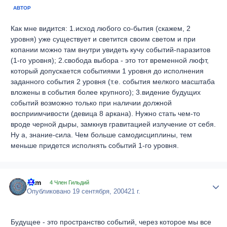
АВТОР
Как мне видится: 1.исход любого со-бытия (скажем, 2
уровня) уже существует и светится своим светом и при
копании можно там внутри увидеть кучу событий-паразитов
(1-го уровня); 2.свобода выбора - это тот временной люфт,
который допускается событиями 1 уровня до исполнения
заданного события 2 уровня (т.е. события мелкого масштаба
вложены в события более крупного); 3.видение будущих
событий возможно только при наличии должной
восприимчивости (девица 8 аркана). Нужно стать чем-то
вроде черной дыры, замкнув гравитацией излучение от себя.
Ну а, знание-сила. Чем больше самодисциплины, тем
меньше придется исполнять событий 1-го уровня.
sam
Author
4 Член Гильдий
Опубликовано
19 сентября, 2004
21 г.
Будущее - это пространство событий, через которое мы все