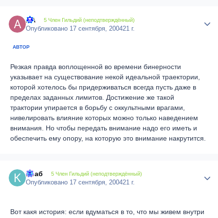
AA
Author
5 Член Гильдий (неподтверждённый)
Опубликовано
17 сентября, 2004
21 г.
АВТОР
Резкая правда воплощенной во времени бинерности
указывает на существование некой идеальной траектории,
которой хотелось бы придерживаться всегда пусть даже в
пределах заданных лимитов. Достижение же такой
трактории упирается в борьбу с оккультными врагами,
нивелировать влияние которых можно только наведением
внимания. Но чтобы передать внимание надо его иметь и
обеспечить ему опору, на которую это внимание накрутится.
Краб
Author
5 Член Гильдий (неподтверждённый)
Опубликовано
17 сентября, 2004
21 г.
Вот какя история: если вдуматься в то, что мы живем внутри