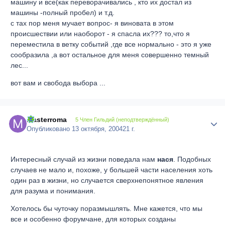
машину и все(как переворачивались , кто их достал из
машины -полный пробел) и т.д.
с тах пор меня мучает вопрос- я виновата в этом
происшествии или наоборот - я спасла их??? то,что я
переместила в ветку событий ,где все нормально - это я уже
сообразила ,а вот остальное для меня совершенно темный
лес...
вот вам и свобода выбора ...
masterroma
Author
5 Член Гильдий (неподтверждённый)
Опубликовано
13 октября, 2004
21 г.
Интересный случай из жизни поведала нам
нася
. Подобных
случаев не мало и, похоже, у большей части населения хоть
один раз в жизни, но случается сверхнепонятное явления
для разума и понимания.
Хотелось бы чуточку поразмышлять. Мне кажется, что мы
все и особенно форумчане, для которых созданы