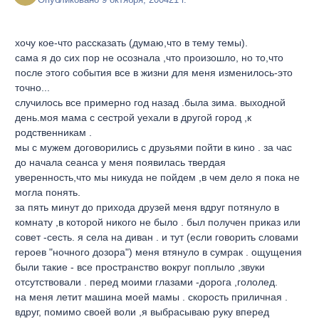
Опубликовано
9 октября, 2004
21 г.
хочу кое-что рассказать (думаю,что в тему темы).
сама я до сих пор не осознала ,что произошло, но то,что
после этого события все в жизни для меня изменилось-это
точно...
случилось все примерно год назад .была зима. выходной
день.моя мама с сестрой уехали в другой город ,к
родственникам .
мы с мужем договорились с друзьями пойти в кино . за час
до начала сеанса у меня появилась твердая
уверенность,что мы никуда не пойдем ,в чем дело я пока не
могла понять.
за пять минут до прихода друзей меня вдруг потянуло в
комнату ,в которой никого не было . был получен приказ или
совет -сесть. я села на диван . и тут (если говорить словами
героев "ночного дозора") меня втянуло в сумрак . ощущения
были такие - все пространство вокруг поплыло ,звуки
отсутствовали . перед моими глазами -дорога ,гололед.
на меня летит машина моей мамы . скорость приличная .
вдруг, помимо своей воли ,я выбрасываю руку вперед