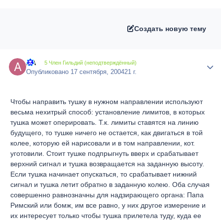
Создать новую тему
AA
Author
5 Член Гильдий (неподтверждённый)
Опубликовано
17 сентября, 2004
21 г.
Чтобы направить тушку в нужном направлении используют
весьма нехитрый способ: установление лимитов, в которых
тушка может оперировать. Т.к. лимиты ставятся на линию
будущего, то тушке ничего не остается, как двигаться в той
колее, которую ей нарисовали и в том направлении, кот.
уготовили. Стоит тушке подпрыгнуть вверх и срабатывает
верхний сигнал и тушка возвращается на заданную высоту.
Если тушка начинает опускаться, то срабатывает нижний
сигнал и тушка летит обратно в заданную колею. Оба случая
совершенно равнозначны для надзирающего органа: Папа
Римский или бомж, им все равно, у них другое измерение и
их интересует только чтобы тушка прилетела туду, куда ее