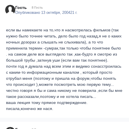
Гость
8 Гость
Опубликовано
13 октября, 2004
21 г.
если вы намекаете на то,что я насмотрелась фильмов (так
нужно было точнее читать, дело было год назад,я не о каких
ночных дозорах а слышать не слыхивала), а то что
применила термин -сумрак,так только чтобы понятнее было
. на самом деле все выглядело так ,как-будто я смотрю из
большой трубы ,заткнув уши (если вам так понятнее).
почти год я думала над всем этим и видимо сонасстроилась
с каким-то информационным каналом , который просто
отрубал меня (поэтому и пришла на форум,чтобы понять
что происходит ),можете посмотреть мою первую тему...
честно говоря я бы и сама никому не поверила ,если бы мне
такое рассказали,поэтому и не хотела писать...
ваша лекция тому прямое подтверждение.
писала,конечно же нася.