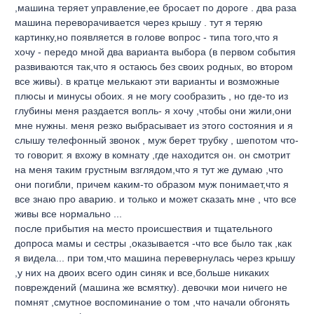
,машина теряет управление,ее бросает по дороге . два раза
машина переворачивается через крышу . тут я теряю
картинку,но появляется в голове вопрос - типа того,что я
хочу - передо мной два варианта выбора (в первом события
развиваются так,что я остаюсь без своих родных, во втором
все живы). в кратце мелькают эти варианты и возможные
плюсы и минусы обоих. я не могу сообразить , но где-то из
глубины меня раздается вопль- я хочу ,чтобы они жили,они
мне нужны. меня резко выбрасывает из этого состояния и я
слышу телефонный звонок , муж берет трубку , шепотом что-
то говорит. я вхожу в комнату ,где находится он. он смотрит
на меня таким грустным взглядом,что я тут же думаю ,что
они погибли, причем каким-то образом муж понимает,что я
все знаю про аварию. и только и может сказать мне , что все
живы все нормально ...
после прибытия на место происшествия и тщательного
допроса мамы и сестры ,оказывается -что все было так ,как
я видела... при том,что машина перевернулась через крышу
,у них на двоих всего один синяк и все,больше никаких
повреждений (машина же всмятку). девочки мои ничего не
помнят ,смутное воспоминание о том ,что начали обгонять