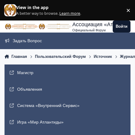
Перейти к содержанию
View in the app
×
Di
A better way to browse.
Learn more
.
Ассоциация «Атлантида
Войти
Официальный Форум
Задать Вопрос
Главная
Пользовательский Форум
Источник
Журнал
Магистр
Объявления
Система «Внутренний Сервис»
Игра «Мир Атлантиды»