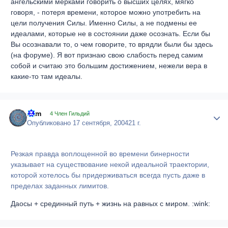
ангельскими мерками говорить о высших целях, мягко
говоря, - потеря времени, которое можно употребить на
цели получения Силы. Именно Силы, а не подмены ее
идеалами, которые не в состоянии даже осознать. Если бы
Вы осознавали то, о чем говорите, то врядли были бы здесь
(на форуме). Я вот признаю свою слабость перед самим
собой и считаю это большим достижением, нежели вера в
какие-то там идеалы.
sam
Author
4 Член Гильдий
Опубликовано
17 сентября, 2004
21 г.
Резкая правда воплощенной во времени бинерности
указывает на существование некой идеальной траектории,
которой хотелось бы придерживаться всегда пусть даже в
пределах заданных лимитов.
Даосы + срединный путь + жизнь на равных с миром. :wink: