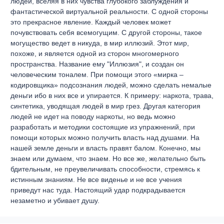
людей, вселяя в них чувства глубокого заблуждения и
фантастической виртуальной реальности. С одной стороны
это прекрасное явление. Каждый человек может
почувствовать себя всемогущим. С другой стороны, такое
могущество ведет в никуда, в мир иллюзий. Этот мир,
похоже, и является одной из сторон многомерного
пространства. Название ему "Иллюзия", и создан он
человеческим тоналем. При помощи этого «мирка –
кодировщика» подсознания людей, можно сделать немалые
деньги ибо в них все и упирается. К примеру: наркота, трава,
синтетика, уводящая людей в мир грез. Другая категория
людей не идет на поводу наркоты, но ведь можно
разработать и методики состоящие из упражнений, при
помощи которых можно получить власть над душами. На
нашей земле деньги и власть правят балом. Конечно, мы
знаем или думаем, что знаем. Но все же, желательно быть
бдительным, не преувеличивать способности, стремясь к
истинным знаниям. Не все виденье и не все учения
приведут нас туда. Настоящий удар подкрадывается
незаметно и убивает душу.