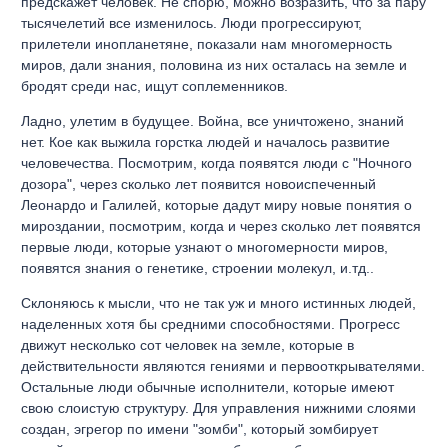
предскажет человек. Не спорю, можно возразить, что за пару
тысячелетий все изменилось. Люди прогрессируют,
прилетели инопланетяне, показали нам многомерность
миров, дали знания, половина из них осталась на земле и
бродят среди нас, ищут соплеменников.
Ладно, улетим в будущее. Война, все уничтожено, знаний
нет. Кое как выжила горстка людей и началось развитие
человечества. Посмотрим, когда появятся люди с "Ночного
дозора", через сколько лет появится новоиспеченный
Леонардо и Галилей, которые дадут миру новые понятия о
мироздании, посмотрим, когда и через сколько лет появятся
первые люди, которые узнают о многомерности миров,
появятся знания о генетике, строении молекул, и.тд..
Склоняюсь к мысли, что не так уж и много истинных людей,
наделенных хотя бы средними способностями. Прогресс
движут несколько сот человек на земле, которые в
действительности являются гениями и первооткрывателями.
Остальные люди обычные исполнители, которые имеют
свою слоистую структуру. Для управления нижними слоями
создан, эгрегор по имени "зомби", который зомбирует