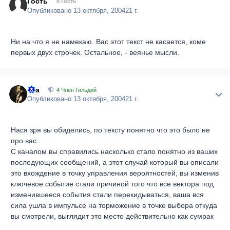
Гость
8 Гость
Опубликовано
13 октября, 2004
21 г.
Ни на что я не намекаю. Вас этот текст не касается, коме
первых двух строчек. Остальное, - веянье мысли.
Ora
Author
4 Член Гильдий
Опубликовано
13 октября, 2004
21 г.
Нася зря вы обиделись, по тексту понятно что это было не
про вас.
С каналом вы справились насколько стало понятно из ваших
последующих сообщений, а этот случай который вы описали
это вхождение в точку управления вероятностей, вы изменив
ключевое событие стали причиной того что все вектора под
изменившееся события стали перекидываться, ваша вся
сила ушла в импульсе на торможение в точке выбора откуда
вы смотрели, выглядит это место действительно как сумрак