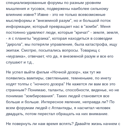
специализированные форумы по разным уровням
мышления и тусовок, подвержены наиболее сильному
влиянию извне? Извне - это не только всевозможные
мыслеформы и "внеземной разум", но и большой поток
информации, который превращает нас в "зомби". Меня
постоянно удивляют люди, которые "кричат" - земля, земля,
- я с планеты "мурзика", которая находиться в созвездии
"дирола", мы потеряли управление, была катастрофа, ищу
экипаж. Смотрю, посыпались вопросы. Товарищ с
«мурзика», отвечает, что да, я внеземной разум и все его
слушают и т.д.,
Не успел выйти фильм «Ночной дозор», как тут же
появились вампиры, светленькие, темненькие, по инету
ходят толпы с "ночного дозора" Не кажется ли вам все это
странным? Понимаю, таланты, способности, виденье, но не
понимаю "зомбирования". Таких людей становится все
больше и больше. Интересное явление, неправда ли? По
всем форумам людей с Атлантиды, я насчитал человек
двадцать, потом перестал обращать на них внимание.
Не повернуть ли нам время вспять? Давайте жизнь начнем с