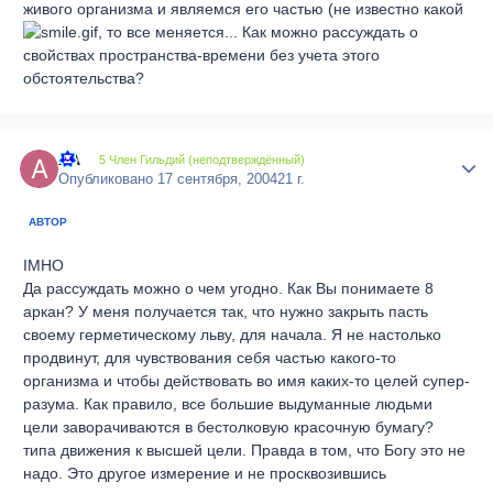
живого организма и являемся его частью (не известно какой
, то все меняется... Как можно рассуждать о
свойствах пространства-времени без учета этого
обстоятельства?
AA
Author
5 Член Гильдий (неподтверждённый)
Опубликовано
17 сентября, 2004
21 г.
АВТОР
IMHO
Да рассуждать можно о чем угодно. Как Вы понимаете 8
аркан? У меня получается так, что нужно закрыть пасть
своему герметическому льву, для начала. Я не настолько
продвинут, для чувствования себя частью какого-то
организма и чтобы действовать во имя каких-то целей супер-
разума. Как правило, все большие выдуманные людьми
цели заворачиваются в бестолковую красочную бумагу?
типа движения к высшей цели. Правда в том, что Богу это не
надо. Это другое измерение и не просквозившись