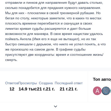
отправили и пинков для направления будут давать столько,
сколько понадобится для придания нужного направления.
Мы для них - плоскатики в своей трехмерной рубашке. Но
бегая по столу, некоторые заметили, что в каких-то местах
плоскость времени перегибается и скачущая в своих
лимитах кривая судьбы расширяется и дает больше
возможности для маневра. В свое время нацистам удалось
поймать Ангела (Имя его я еще не вытащил), но их так
быстро смешали с дерьмом, что никто не успел понять, а что
же произошло на самом деле. В графике судьбы
присутствуют две координаты: время и соотношение жизнь/
смерть.
Топ авт
Ответов
Просмотры
Создана
Последний ответ
12
14.9 тыс
21 г.
21 г.
21 г.
21 г.
Развернуть обзор темы