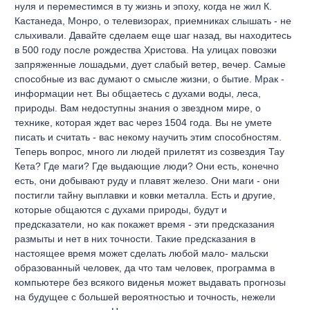
нуля и переместимся в ту жизнь и эпоху, когда не жил К.
Кастанеда, Монро, о телевизорах, приемниках слышать - не
слыхивали. Давайте сделаем еще шаг назад, вы находитесь
в 500 году после рождества Христова. На улицах повозки
запряженные лошадьми, дует слабый ветер, вечер. Самые
способные из вас думают о смысле жизни, о бытие. Мрак -
информации нет. Вы общаетесь с духами воды, леса,
природы. Вам недоступны знания о звездном мире, о
технике, которая ждет вас через 1504 года. Вы не умете
писать и считать - вас некому научить этим способностям.
Теперь вопрос, много ли людей прилетят из созвездия Тау
Кета? Где маги? Где выдающие люди? Они есть, конечно
есть, они добывают руду и плавят железо. Они маги - они
постигли тайну выплавки и ковки металла. Есть и другие,
которые общаются с духами природы, будут и
предсказатели, но как покажет время - эти предсказания
размыты и нет в них точности. Такие предсказания в
настоящее время может сделать любой мало- мальски
образованный человек, да что там человек, программа в
компьютере без всякого виденья может выдавать прогнозы
на будущее с большей вероятностью и точность, нежели