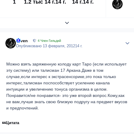
1
1.2 тыс
14 г.
14 г.
14 г.
14 г.
Развернуть обзор темы
Arven
Author
4 Член Гильдий
Опубликовано
13 февраля, 2012
14 г.
Можно взять заряженную колоду карт Таро (если использует
эту систему) или талисман 17 Аркана.Даже в том
случае,если интерес к экстрасенсорике,это пока только
интерес,талисман поспособствует усилению канала
интуиции и увеличению тонуса организма в целом.
Понравится/не понравится- это уже второй вопрос.Кому,как
не вам,лучше знать свою близкую подругу на предмет вкусов
и предпочтений.
Цитата