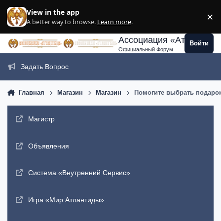
Перейти к содержанию
View in the app
×
Di
A better way to browse.
Learn more
.
Ассоциация «Атлантида
Войти
Официальный Форум
Задать Вопрос
Главная
Магазин
Магазин
Помогите выбрать подаро
Магистр
Объявления
Система «Внутренний Сервис»
Игра «Мир Атлантиды»