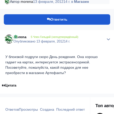
Автор
morena
13 февраля, 2012
14 г.
в
Магазин
Ответить
morena
Author
5 Член Гильдий (неподтверждённый)
Опубликовано
13 февраля, 2012
14 г.
У блоизкой подруги скоро День рождения. Она хорошо
гадает на картах, интересуется экстрасенсорикой.
Посоветуйте, пожалуйста, какой подарок для нее
приобрести в магазине Артефакты?
Цитата
Топ авт
Ответов
Просмотры
Создана
Последний ответ