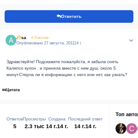
Ответить
alisa
Author
6 Участник
Опубликовано
27 августа, 2011
14 г.
Здравствуйте! Подскажите пожалуйста, я забыла снять
Калипсо кулон , и приняла вместе с ним душ, около 5
минут.Стерла ли я информацию с него или нет, как узнать?
Цитата
Топ авт
Ответов
Просмотры
Создана
Последний ответ
5
2.3 тыс
14 г.
14 г.
14 г.
14 г.