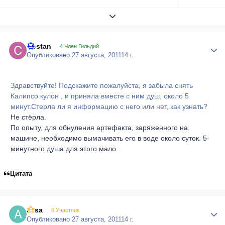
Развернуть обзор темы
Costan
Author
4 Член Гильдий
Опубликовано
27 августа, 2011
14 г.
Здравствуйте! Подскажите пожалуйста, я забыла снять
Калипсо кулон , и приняла вместе с ним душ, около 5
минут.Стерла ли я информацию с него или нет, как узнать?
Не стёрла.
По опыту, для обнуления артефакта, заряженного на
машине, необходимо вымачивать его в воде около суток. 5-
минутного душа для этого мало.
Цитата
alisa
Author
6 Участник
Опубликовано
27 августа, 2011
14 г.