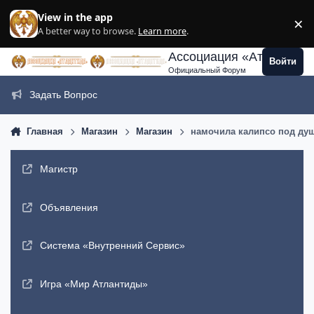
Перейти к содержанию
View in the app
×
Di
A better way to browse.
Learn more
.
Ассоциация «Атлантида
Войти
Официальный Форум
Задать Вопрос
Главная
Магазин
Магазин
намочила калипсо под ду
Магистр
Объявления
Система «Внутренний Сервис»
Игра «Мир Атлантиды»