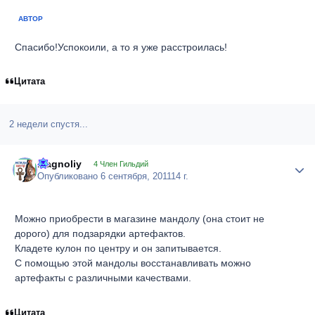
АВТОР
Спасибо!Успокоили, а то я уже расстроилась!
Цитата
2 недели спустя...
Magnoliy
Author
4 Член Гильдий
Опубликовано
6 сентября, 2011
14 г.
Можно приобрести в магазине мандолу (она стоит не
дорого) для подзарядки артефактов.
Кладете кулон по центру и он запитывается.
С помощью этой мандолы восстанавливать можно
артефакты с различными качествами.
Цитата