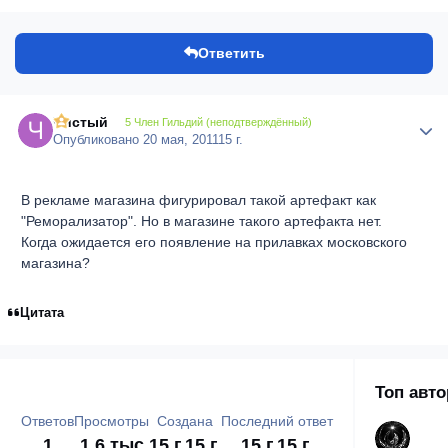
Ответить
Чистый
Author
5 Член Гильдий (неподтверждённый)
Опубликовано
20 мая, 2011
15 г.
В рекламе магазина фигурировал такой артефакт как
"Реморализатор". Но в магазине такого артефакта нет.
Когда ожидается его появление на прилавках московского
магазина?
Цитата
Топ авт
Ответов
Просмотры
Создана
Последний ответ
1
1.6 тыс
15 г.
15 г.
15 г.
15 г.