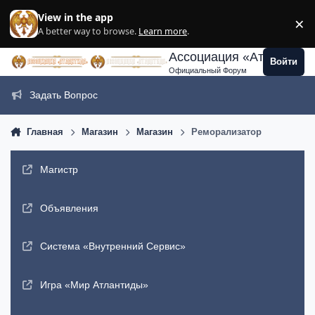
Перейти к содержанию
View in the app
×
Di
A better way to browse.
Learn more
.
Ассоциация «Атлантида
Войти
Официальный Форум
Задать Вопрос
Главная
Магазин
Магазин
Реморализатор
Магистр
Объявления
Система «Внутренний Сервис»
Игра «Мир Атлантиды»