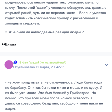
моделировалось легким ударом текстолитового меча по
плечу. После этой "казни" у человека обнаружилась травма с
открытой раной, чуть ли не перелом кости... Вполне уместно
будет вспомнить классический пример с раскаленным и
холодным стержнем.
2_#: А были ли наблюдаемые реакции людей ?
Цитата
#
Author
5 Член Гильдий (неподтверждённый)
Опубликовано
11 марта, 2004
22 г.
- не хочу придумывать, не отслеживлось. Люди были тогда
по барабану. Они как бы текли мимо и мешали по курсу. И
их было уже много. Это был Невский у Грибоедова. Но
помню, что при всей моей после ночной усталости я
двигался совершенно бездумно, свободно и меня никто не
задел.