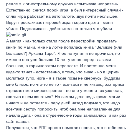
реале я к огнестрельному оружию испытываю неприязнь.
Естественно, снится порой игра, а был интересный случай -
сплю игра работает на автопилоте, звук почти неслышен.
Вдруг проскакивает игровой экран серого цвета - меня
убили. Подскакиваю - действительно только что убили
А магия - как только стали после перестройки продавать
книги по магии, мне на лотке попалась книга "Великие (или
Большие?) Арканы Таро". Я ее не купил и не прочитал, но
именно она уже больше 10 лет у меня перед глазами -
большая, в коричневатом переплете. И постоянно меня
куда-то тянет - естественно, к тому, что знаю - но в церкви
молиться тупо, йога - я в такие позы не свернусь, буддизм
мне близок, но что-то не то - все-таки я не китаец, эзотерика
отражает мое мировозрение - но оно у меня и так уже есть,
сколько в нем копаться? На самом деле ведь кроме магии
ничего и не остается - пару дней назад подумал, что надо
все-таки сестру попросить, чтоб она мне направление для
начала дала - она в студенческие годы занималась, и как раз
сайт нашел.
Получается, что РПГ просто помогает понять, что в тебе есть