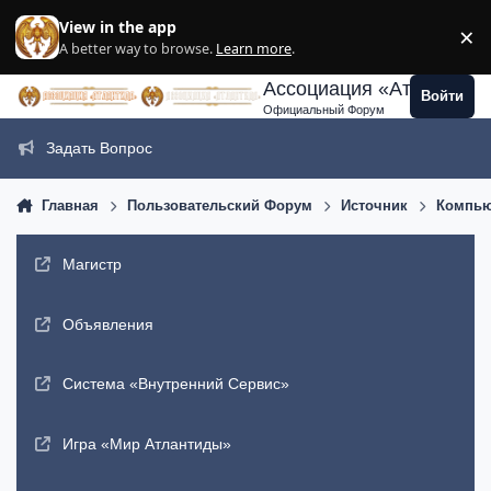
Перейти к содержанию
View in the app
×
Di
A better way to browse.
Learn more
.
Ассоциация «Атлантида
Войти
Официальный Форум
Задать Вопрос
Главная
Пользовательский Форум
Источник
Компью
Магистр
Объявления
Система «Внутренний Сервис»
Игра «Мир Атлантиды»