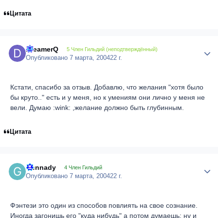
Цитата
DreamerQ
Author
5 Член Гильдий (неподтверждённый)
Опубликовано
7 марта, 2004
22 г.
Кстати, спасибо за отзыв. Добавлю, что желания "хотя было
бы круто.." есть и у меня, но к умениям они лично у меня не
вели. Думаю :wink: ,желание должно быть глубинным.
Цитата
Gennady
Author
4 Член Гильдий
Опубликовано
7 марта, 2004
22 г.
Фэнтези это один из способов повлиять на свое сознание.
Иногда загонишь его "куда нибудь" а потом думаешь: ну и