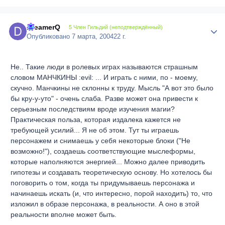
DreamerQ
Author
5 Член Гильдий (неподтверждённый)
Опубликовано
7 марта, 2004
22 г.
Не.. Такие люди в ролевых играх называются страшным
словом МАНЧКИНЫ :evil: ... И играть с ними, по - моему,
скучно. Манчкины не склонны к труду. Мысль "А вот это было
бы кру-у-уто" - очень слаба. Разве может она привести к
серьезным последствиям вроде изучения магии?
Практическая польза, которая издалека кажется не
требующей усилий... Я не об этом. Тут ты играешь
персонажем и снимаешь у себя некоторые блоки ("Не
возможно!"), создаешь соответствующие мыслеформы,
которые наполняются энергией... Можно далее приводить
гипотезы и создавать теоретическую основу. Но хотелось бы
поговорить о том, когда ты придумываешь персонажа и
начинаешь искать (и, что интересно, порой находить) то, что
изложил в образе персонажа, в реальности. А оно в этой
реальности вполне может быть.