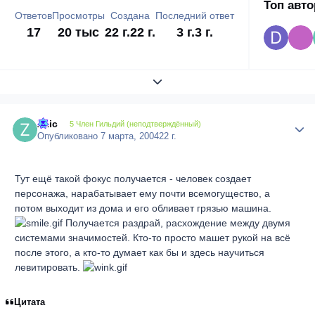
Топ авт
Ответов
Просмотры
Создана
Последний ответ
17
20 тыс
22 г.
22 г.
3 г.
3 г.
Развернуть обзор темы
Zaic
Author
5 Член Гильдий (неподтверждённый)
Опубликовано
7 марта, 2004
22 г.
Тут ещё такой фокус получается - человек создает
персонажа, нарабатывает ему почти всемогущество, а
потом выходит из дома и его обливает грязью машина.
Получается раздрай, расхождение между двумя
системами значимостей. Кто-то просто машет рукой на всё
после этого, а кто-то думает как бы и здесь научиться
левитировать.
Цитата