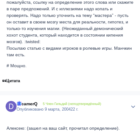
пожалуйста, ссылку на определение этого слова или скажите
в паре предпожений. И с иллюзиями надо копать и
проверять. Надо только уточнить на тему “мастера” - пусть
он оставит в своем мозгу места для реальности, гипотез, и
только-то изучения магии. (Неожиданный демонический
хохот студента, который находится в состоянии кипения
мозгов). :twisted:
Посылаю статью с видами игроков в ролевые игры. Манчкин
там есть.
# Мощно.
Цитата
DreamerQ
Author
5 Член Гильдий (неподтверждённый)
Опубликовано
9 марта, 2004
22 г.
Алексею: (зашел на ваш сайт, прочитал определение).