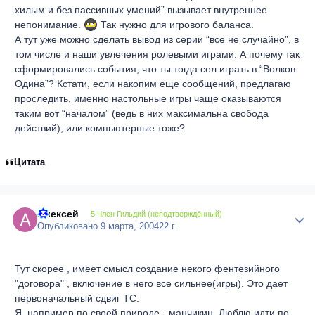
хилым и без пассивных умений” вызывает внутреннее
непонимание.
Так нужно для игрового баланса.
А тут уже можно сделать вывод из серии “все не случайно”, в
том числе и наши увлечения ролевыми играми. А почему так
сформировались события, что ты тогда сел играть в “Волков
Одина”? Кстати, если накопим еще сообщений, предлагаю
проследить, именно настольные игры чаще оказываются
таким вот “началом” (ведь в них максимальна свобода
действий), или компьютерные тоже?
Цитата
Алексей
Author
5 Член Гильдий (неподтверждённый)
Опубликовано
9 марта, 2004
22 г.
Тут скорее , имеет смысл создание некого фентезийного
"договора" , включение в него все сильнее(игры). Это дает
первоначальный сдвиг ТС.
Я, например по своей природе - манчикин. Люблю идти по