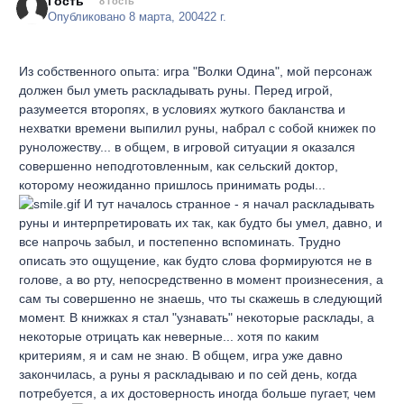
Гость
8 Гость
Опубликовано
8 марта, 2004
22 г.
Из собственного опыта: игра "Волки Одина", мой персонаж
должен был уметь раскладывать руны. Перед игрой,
разумеется второпях, в условиях жуткого бакланства и
нехватки времени выпилил руны, набрал с собой книжек по
руноложеству... в общем, в игровой ситуации я оказался
совершенно неподготовленным, как сельский доктор,
которому неожиданно пришлось принимать роды...
И тут началось странное - я начал раскладывать
руны и интерпретировать их так, как будто бы умел, давно, и
все напрочь забыл, и постепенно вспоминать. Трудно
описать это ощущение, как будто слова формируются не в
голове, а во рту, непосредственно в момент произнесения, а
сам ты совершенно не знаешь, что ты скажешь в следующий
момент. В книжках я стал "узнавать" некоторые расклады, а
некоторые отрицать как неверные... хотя по каким
критериям, я и сам не знаю. В общем, игра уже давно
закончилась, а руны я раскладываю и по сей день, когда
потребуется, а их достоверность иногда больше пугает, чем