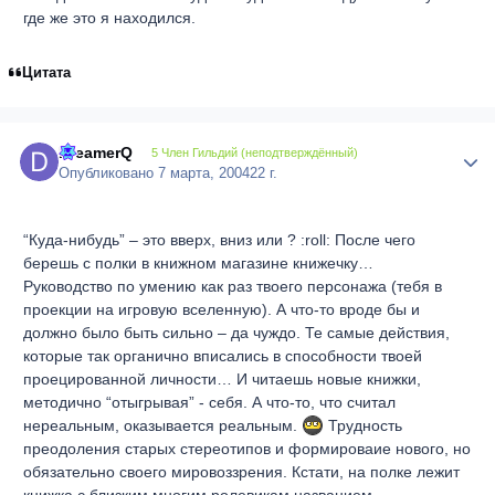
где же это я находился.
Цитата
DreamerQ
Author
5 Член Гильдий (неподтверждённый)
Опубликовано
7 марта, 2004
22 г.
“Куда-нибудь” – это вверх, вниз или ? :roll: После чего
берешь с полки в книжном магазине книжечку…
Руководство по умению как раз твоего персонажа (тебя в
проекции на игровую вселенную). А что-то вроде бы и
должно было быть сильно – да чуждо. Те самые действия,
которые так органично вписались в способности твоей
проецированной личности… И читаешь новые книжки,
методично “отыгрывая” - себя. А что-то, что считал
нереальным, оказывается реальным.
Трудность
преодоления старых стереотипов и формироваие нового, но
обязательно своего мировоззрения. Кстати, на полке лежит
книжка с близким многим ролевикам названием –