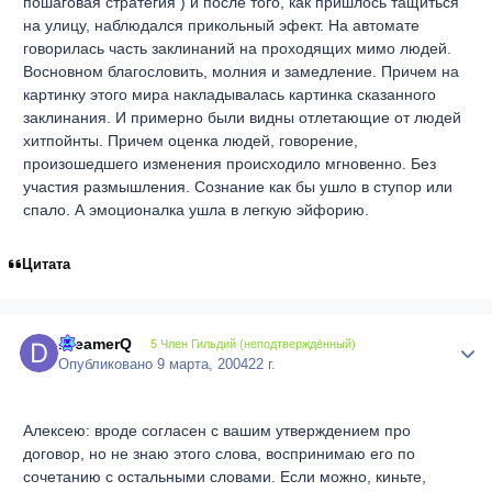
пошаговая стратегия ) и после того, как пришлось тащиться
на улицу, наблюдался прикольный эфект. На автомате
говорилась часть заклинаний на проходящих мимо людей.
Восновном благословить, молния и замедление. Причем на
картинку этого мира накладывалась картинка сказанного
заклинания. И примерно были видны отлетающие от людей
хитпойнты. Причем оценка людей, говорение,
произошедшего изменения происходило мгновенно. Без
участия размышления. Сознание как бы ушло в ступор или
спало. А эмоционалка ушла в легкую эйфорию.
Цитата
DreamerQ
Author
5 Член Гильдий (неподтверждённый)
Опубликовано
9 марта, 2004
22 г.
Алексею: вроде согласен с вашим утверждением про
договор, но не знаю этого слова, воспринимаю его по
сочетанию с остальными словами. Если можно, киньте,