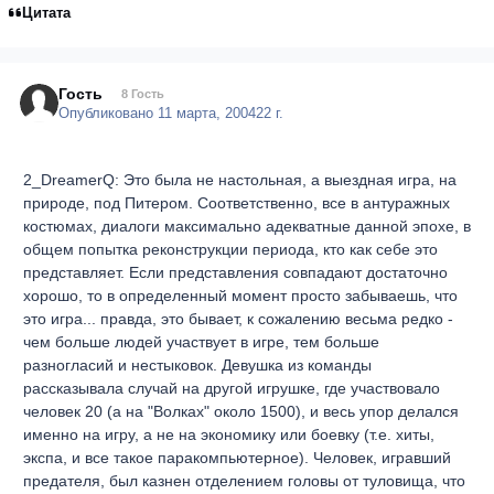
Цитата
Гость
8 Гость
Опубликовано
11 марта, 2004
22 г.
2_DreamerQ: Это была не настольная, а выездная игра, на
природе, под Питером. Соответственно, все в антуражных
костюмах, диалоги максимально адекватные данной эпохе, в
общем попытка реконструкции периода, кто как себе это
представляет. Если представления совпадают достаточно
хорошо, то в определенный момент просто забываешь, что
это игра... правда, это бывает, к сожалению весьма редко -
чем больше людей участвует в игре, тем больше
разногласий и нестыковок. Девушка из команды
рассказывала случай на другой игрушке, где участвовало
человек 20 (а на "Волках" около 1500), и весь упор делался
именно на игру, а не на экономику или боевку (т.е. хиты,
экспа, и все такое паракомпьютерное). Человек, игравший
предателя, был казнен отделением головы от туловища, что