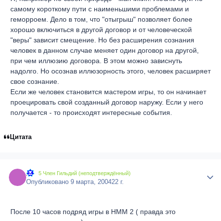
самому короткому пути с наименьшими проблемами и
геморроем. Дело в том, что "отыгрыш" позволяет более
хорошо включиться в другой договор и от человеческой
"веры" зависит смещение. Но без расширения сознания
человек в данном случае меняет один договор на другой,
при чем иллюзию договора. В этом можно зависнуть
надолго. Но осознав иллюзорность этого, человек расширяет
свое сознание.
Если же человек становится мастером игры, то он начинает
проецировать свой созданный договор наружу. Если у него
получается - то происходят интересные события.
Цитата
#
Author
5 Член Гильдий (неподтверждённый)
Опубликовано
9 марта, 2004
22 г.
После 10 часов подряд игры в HMM 2 ( правда это