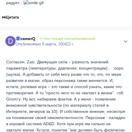
радует...
Цитата
DreamerQ
Author
5 Член Гильдий (неподтверждённый)
Опубликовано
8 марта, 2004
22 г.
Согласен, Zaic. Движущая сила – разность значений
параметра (температуры, давления, концентрации)… :oops:
(шутка). А добавить от себя могу разве что то, что, по мере
развития в магии, образ персонажа также меняется. И,
кстати, ролевая игра – это также и способ узнать, какие это
противоречия. А то “просто чего-то не хватает в жизни”. :roll:
Gnom’у: Ну вот, набираем фактов. А у меня - появление
внекожной чувствительности (по материалу статей в
Интернете, вечеров за 10). И собственное мнение, несмотря
на понимание своей некомпетентности. Персонаж - паладин
в игровой системе AD&D. Хотя при игре им сильно не
хватало магии. Кстати, понятие “маг должен быть физически