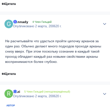
Цитата
Gennady
Author
4 Член Гильдий
Опубликовано
2 марта, 2006
20 г.
Не расчитывайте что удасться пройти цепочку арканов за
один раз. Обычно делают много подходов проходя арканы
снизу вверх. При этом поскольку сознание в каждый такой
проход обладает каждый раз новыми свойствами арканы
воспринимаются более глубоко.
Цитата
Razi
Author
5 Член Гильдий (неподтверждённый)
Опубликовано
2 марта, 2006
20 г.
АВТОР