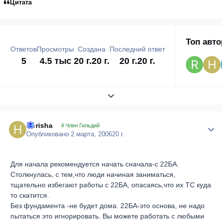
Цитата
Топ авт
Ответов
Просмотры
Создана
Последний ответ
5
4.5 тыс
20 г.
20 г.
20 г.
20 г.
Развернуть обзор темы
Horisha
Author
4 Член Гильдий
Опубликовано
2 марта, 2006
20 г.
Для начала рекомендуется начать сначала-с 22БА.
Столкнулась, с тем,что люди начиная заниматься,
тщательно избегают работы с 22БА, опасаясь,что их ТС куда
то скатится.
Без фундамента -не будет дома. 22БА-это основа, не надо
пытаться это игнорировать. Вы можете работать с любыми