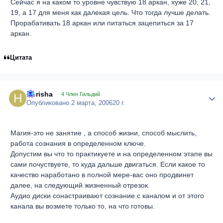
Сейчас я на каком то уровне чувствую 18 аркан, хуже 20, 21,
19, а 17 для меня как далекая цель. Что тогда лучше делать.
Прорабативать 18 аркан или питаться зацепиться за 17
аркан.
Цитата
Horisha
Author
4 Член Гильдий
Опубликовано
2 марта, 2006
20 г.
Магия-это не занятие , а способ жизни, способ мыслить,
работа сознания в определенном ключе.
Допустим вы что то практикуете и на определенном этапе вы
сами почуствуете, то куда дальше двигаться. Если какое то
качество наработано в полной мере-вас оно продвинет
далее, на следующий жизненный отрезок.
Аудио диски сонастраивают сознание с каналом и от этого
канала вы возмете только то, на что готовы.