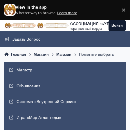
Перейти к содержанию
View in the app
×
Di
A better way to browse.
Learn more
.
Ассоциация «Атлантида
Войти
Официальный Форум
Задать Вопрос
Главная
Магазин
Магазин
Помогите выбрать
Магистр
Объявления
Система «Внутренний Сервис»
Игра «Мир Атлантиды»