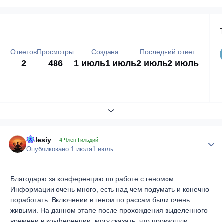
Ответов
Просмотры
Создана
Последний ответ
2
486
1 июль
1 июль
2 июль
2 июль
Развернуть обзор темы
Polesiy
Author
4 Член Гильдий
Опубликовано
1 июля
1 июль
Благодарю за конференцию по работе с геномом.
Информации очень много, есть над чем подумать и конечно
поработать. Включении в геном по рассам были очень
живыми. На данном этапе после прохождения выделенного
времени в конференции, могу сказать, что произошли