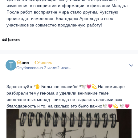
изменения в восприятии информации, в фиксации Мандал.
После работ, восприятие мира стало другим. Чувствую
происходят изменения. Благодарю Арнольда и всех
участников за совместно проделанную работу!
Цитата
Танич
Author
6 Участник
Опубликовано
2 июля
2 июль
Здравствуйте!
🖐
Большое спасибо!!!
🕊
💗
💫
На семинаре
разбирали тему генома и уделили внимание теме
инопланетных монад...никогда не выразить словами всю
благодарность и то, на сколько это было важно
🕊
💗
💫
🕊
💗