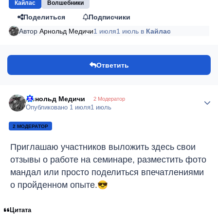
Кайлас
Волшебники
Поделиться
Подписчики
Автор
Арнольд Медичи
1 июля
1 июль
в
Кайлас
Ответить
Арнольд Медичи
Author
2 Модератор
Опубликовано
1 июля
1 июль
2 МОДЕРАТОР
Приглашаю участников выложить здесь свои
отзывы о работе на семинаре, разместить фото
мандал или просто поделиться впечатлениями
о пройденном опыте.
😎
Цитата