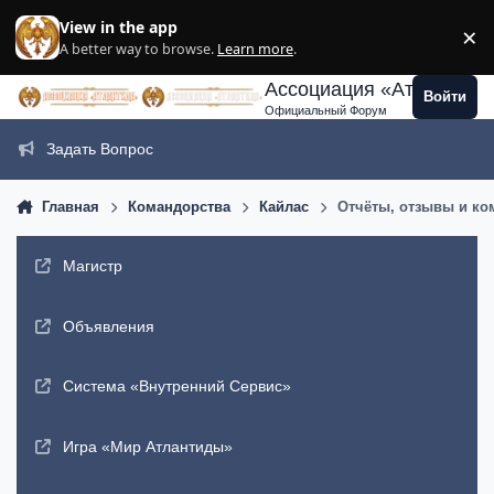
Перейти к содержанию
View in the app
×
Di
A better way to browse.
Learn more
.
Ассоциация «Атлантида
Войти
Официальный Форум
Задать Вопрос
Главная
Командорства
Кайлас
Отчёты, отзывы и ком
Магистр
Объявления
Система «Внутренний Сервис»
Игра «Мир Атлантиды»