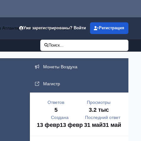
р Атлантиды»
Галерея
Клубы
Загрузки
Уже зарегистрированы? Войти
Регистрация
Поиск...
Объявления
Монеты Воздуха
Магистр
Ответов
Просмотры
5
3.2 тыс
Создана
Последний ответ
13 февр
13 февр
31 май
31 май