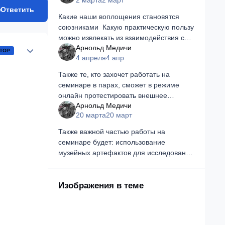
2 марта
2 март
Ответить
Какие наши воплощения становятся
союзниками Какую практическую пользу
можно извлекать из взаимодействия с
Author stats
Арнольд Медичи
союзниками Эти и другие актуальные
ТОР
4 апреля
4 апр
вопросы - на весеннем семинаре
Арнольда Медичи "Работа
Также те, кто захочет работать на
семинаре в парах, сможет в режиме
онлайн протестировать внешнее
Арнольд Медичи
воздействие при помощи своего
20 марта
20 март
союзника 🤴👸
Также важной частью работы на
семинаре будет: использование
музейных артефактов для исследования
своих союзников, использование храмов
разных конфессий как машин для
резонансов с прошлыми воплощениям
Изображения в теме