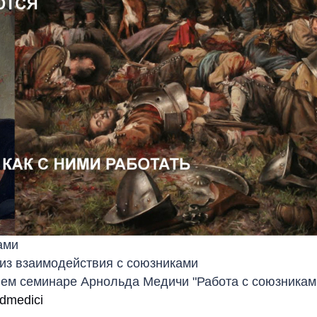
ками
 из взаимодействия с союзниками
ннем семинаре Арнольда Медичи "Работа с союзника
ldmedici