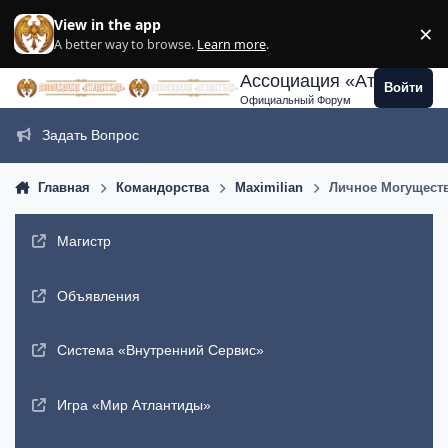
Перейти к содержанию
View in the app
×
Di
A better way to browse.
Learn more
.
Ассоциация «Атлантида
Войти
Официальный Форум
Задать Вопрос
Главная
Командорства
Maximilian
Личное Могущество
Магистр
Объявления
Система «Внутренний Сервис»
Игра «Мир Атлантиды»