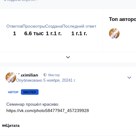
Топ автор
Ответов
Просмотры
Создана
Последний ответ
1
6.6 тыс
1 г.
1 г.
1 г.
1 г.
Развернуть обзор темы
Maximilian
Author
Мастер
Опубликовано
5 ноября, 2024
1 г.
АВТОР
МАСТЕР
Семинар прошёл красиво.
https://vk.com/photo58477947_457239928
Цитата