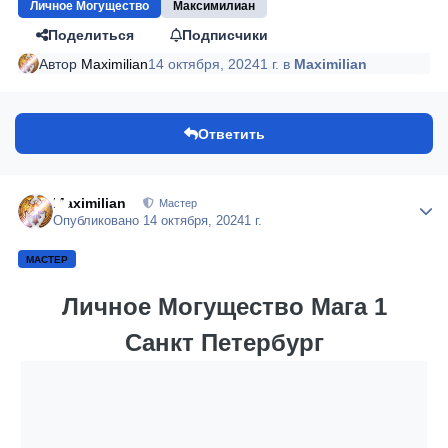
Личное Могущество
Максимилиан
Поделиться
Подписчики
Автор
Maximilian
14 октября, 2024
1 г.
в
Maximilian
Ответить
Maximilian
Author
Мастер
Опубликовано
14 октября, 2024
1 г.
МАСТЕР
Личное Могущество Мага 1
Санкт Петербург