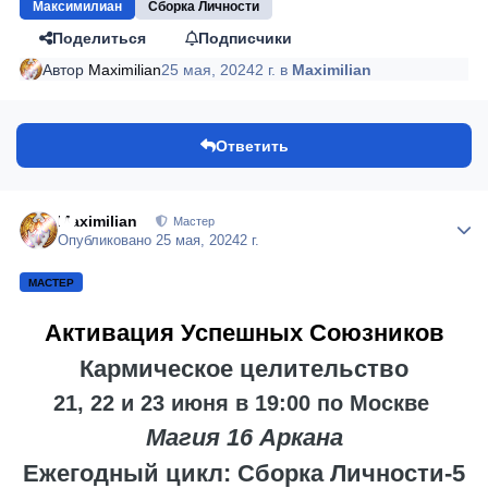
Максимилиан
Сборка Личности
Поделиться
Подписчики
Автор
Maximilian
25 мая, 2024
2 г.
в
Maximilian
Ответить
Maximilian
Author
Мастер
Опубликовано
25 мая, 2024
2 г.
МАСТЕР
Активация Успешных Союзников
Кармическое целительство
21, 22 и 23 июня в 19:00 по Москве
Магия 16 Аркана
Ежегодный цикл: Сборка Личности-5