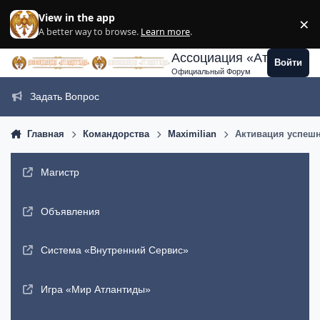
Перейти к содержанию
View in the app
×
Di
A better way to browse.
Learn more
.
Ассоциация «Атлантида
Войти
Официальный Форум
Задать Вопрос
Главная
Командорства
Maximilian
Активация успешн
Магистр
Объявления
Система «Внутренний Сервис»
Игра «Мир Атлантиды»