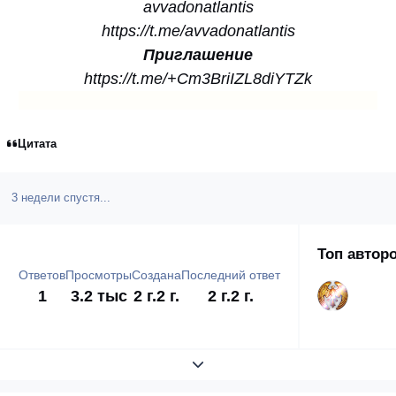
avvadonatlantis
https://t.me/avvadonatlantis
Приглашение
https://t.me/+Cm3BriIZL8diYTZk
Цитата
3 недели спустя...
Топ автор
Ответов
Просмотры
Создана
Последний ответ
1
3.2 тыс
2 г.
2 г.
2 г.
2 г.
Развернуть обзор темы