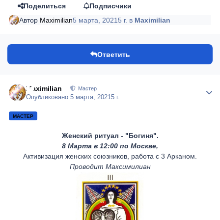
Поделиться
Подписчики
Автор
Maximilian
5 марта, 2021
5 г.
в
Maximilian
Ответить
Maximilian
Author
Мастер
Опубликовано
5 марта, 2021
5 г.
МАСТЕР
Женский ритуал - "Богиня".
8 Марта в 12:00 по Москве,
Активизация женских союзников, работа с 3 Арканом.
Проводит Максимилиан