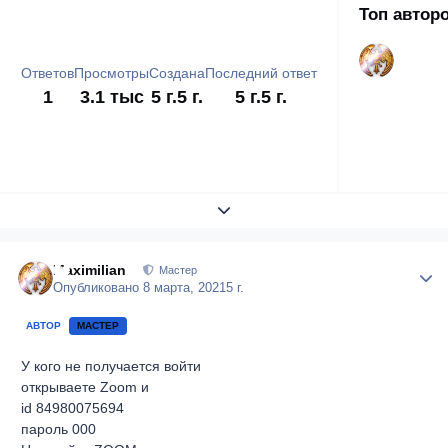
Топ автор
Ответов
Просмотры
Создана
Последний ответ
1
3.1 тыс
5 г.
5 г.
5 г.
5 г.
Развернуть обзор темы
Maximilian
Author
Мастер
Опубликовано
8 марта, 2021
5 г.
АВТОР
МАСТЕР
У кого не получается войти
открываете Zoom и
id 84980075694
пароль 000