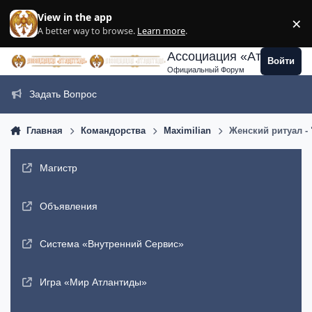
Перейти к содержанию
View in the app
×
Di
A better way to browse.
Learn more
.
Ассоциация «Атлантида
Войти
Официальный Форум
Задать Вопрос
Главная
Командорства
Maximilian
Женский ритуал - 
Магистр
Объявления
Система «Внутренний Сервис»
Игра «Мир Атлантиды»