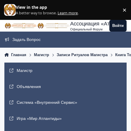
Перейти к содержанию
View in the app
×
Di
A better way to browse.
Learn more
.
Ассоциация «Атлантида
Войти
Официальный Форум
Задать Вопрос
Главная
Магистр
Записи Ритуалов Магистра
Книга Т
Магистр
Объявления
Система «Внутренний Сервис»
Игра «Мир Атлантиды»