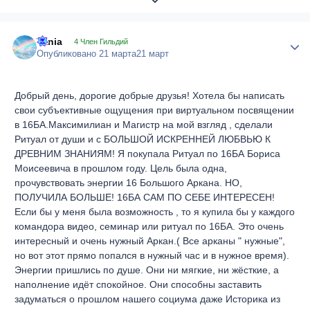
Tania
Author
4 Член Гильдий
Опубликовано
21 марта
21 март
Добрый день, дорогие добрые друзья! Хотела бы написать
свои субъективные ощущения при виртуальном посвящении
в 16БА.Максимилиан и Магистр на мой взгляд , сделали
Ритуал от души и с БОЛЬШОЙ ИСКРЕННЕЙ ЛЮБВЬЮ К
ДРЕВНИМ ЗНАНИЯМ! Я покупала Ритуал по 16БА Бориса
Моисеевича в прошлом году. Цель была одна,
прочувствовать энергии 16 Большого Аркана. НО,
ПОЛУЧИЛА БОЛЬШЕ! 16БА САМ ПО СЕБЕ ИНТЕРЕСЕН!
Если бы у меня была возможность , то я купила бы у каждого
командора видео, семинар или ритуал по 16БА. Это очень
интересный и очень нужный Аркан.( Все арканы " нужные",
но вот этот прямо попался в нужный час и в нужное время).
Энергии пришлись по душе. Они ни мягкие, ни жёсткие, а
наполнение идёт спокойное. Они способны заставить
задуматься о прошлом нашего социума даже Историка из