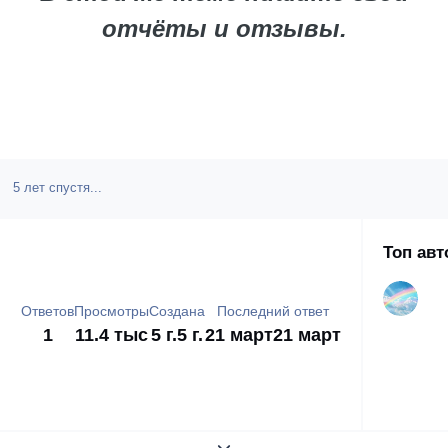
отчёты и отзывы.
5 лет спустя...
Топ ав
Ответов
Просмотры
Создана
Последний ответ
1
11.4 тыс
5 г.
5 г.
21 март
21 март
Развернуть обзор темы