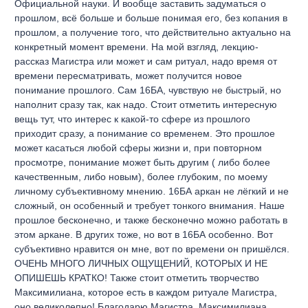
Официальной науки. И вообще заставить задуматься о
прошлом, всё больше и больше понимая его, без копания в
прошлом, а получение того, что действительно актуально на
конкретный момент времени. На мой взгляд, лекцию-
рассказ Магистра или может и сам ритуал, надо время от
времени пересматривать, может получится новое
понимание прошлого. Сам 16БА, чувствую не быстрый, но
наполнит сразу так, как надо. Стоит отметить интересную
вещь тут, что интерес к какой-то сфере из прошлого
приходит сразу, а понимание со временем. Это прошлое
может касаться любой сферы жизни и, при повторном
просмотре, понимание может быть другим ( либо более
качественным, либо новым), более глубоким, по моему
личному субъективному мнению. 16БА аркан не лёгкий и не
сложный, он особенный и требует тонкого внимания. Наше
прошлое бесконечно, и также бесконечно можно работать в
этом аркане. В других тоже, но вот в 16БА особенно. Вот
субъективно нравится он мне, вот по времени он пришёлся.
ОЧЕНЬ МНОГО ЛИЧНЫХ ОЩУЩЕНИЙ, КОТОРЫХ И НЕ
ОПИШЕШЬ КРАТКО! Также стоит отметить творчество
Максимилиана, которое есть в каждом ритуале Магистра,
оно великолепно! Благодарю Магистра, Максимилиана,