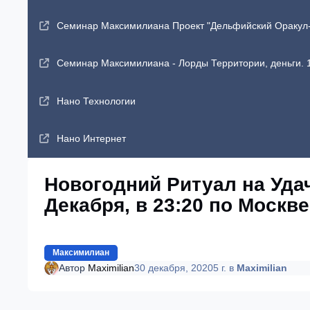
Семинар Максимилиана Проект "Дельфийский Оракул-2"
Семинар Максимилиана - Лорды Территории, деньги. 1
Нано Технологии
Нано Интернет
Новогодний Ритуал на Удач
Декабря, в 23:20 по Москве
Максимилиан
Автор
Maximilian
30 декабря, 2020
5 г.
в
Maximilian