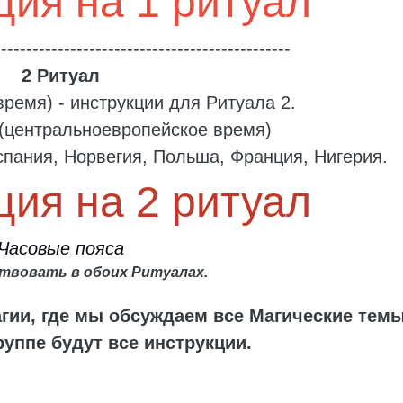
ция на 1 ритуал
-----------------------------------------------
2 Ритуал
время) - инструкции для Ритуала 2.
- (центральноевропейское время)
спания, Норвегия, Польша, Франция, Нигерия.
ция на 2 ритуал
Часовые пояса
ствовать в
обоих Ритуалах.
гии, где мы обсуждаем все Магические темы
руппе будут все инструкции.