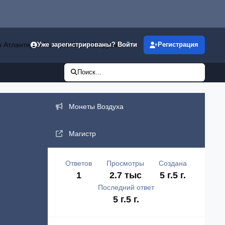
р Атлантиды»
Галерея
Клубы
Загрузки
Уже зарегистрированы? Войти
Регистрация
Поиск...
Объявления
Монеты Воздуха
Магистр
Ответов
Просмотры
Создана
1
2.7 тыс
5 г.
5 г.
Последний ответ
5 г.
5 г.