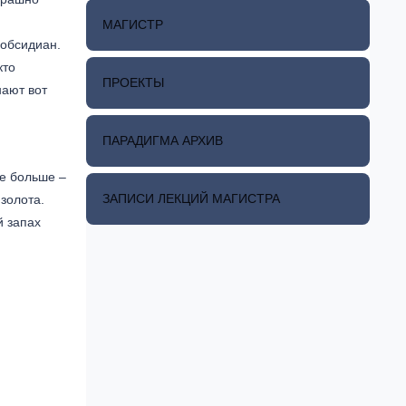
МАГИСТР
 обсидиан.
кто
ПРОЕКТЫ
нают вот
ПАРАДИГМА АРХИВ
се больше –
ЗАПИСИ ЛЕКЦИЙ МАГИСТРА
 золота.
й запах