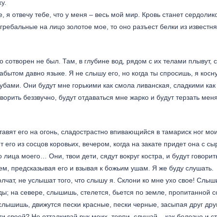
у.
 я отвечу тебе, что у меня – весь мой мир. Кровь станет сердолико
гребальные на лицо золотое мое, то оно разъест белки из известня
о сотворен не был. Там, в глубине вод, рядом с их телами плывут, 
абытом давно языке. Я не слышу его, но когда ты спросишь, я косну
губами. Они будут мне горькими как смола ливанская, сладкими как
орить беззвучно, будут отдаваться мне жарко и будут терзать меня
ставят его на огонь, сладострастно впивающийся в тамариск ног мои
 его из сосцов коровьих, вечером, когда на закате придет она с с
 лица моего… Они, твои дети, сядут вокруг костра, и будут говорит
щем, предсказывая его и взывая к божьим ушам. Я же буду слушать.
олчат, не услышат того, что слышу я. Склони ко мне ухо свое! Слыш
ды; на севере, слышишь, стелется, бьется по земле, пропитанной с
слышишь, движутся пески красные, пески черные, засыпая друг друг
и своей? Не отталкивай рук моих, терпи, слушай – как болезно и 