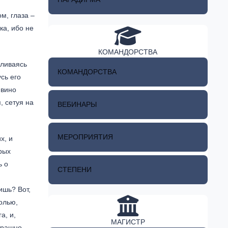
м, глаза –
ка, ибо не
КОМАНДОРСТВА
сливаясь
КОМАНДОРСТВА
сь его
 вино
, сетуя на
ВЕБИНАРЫ
МЕРОПРИЯТИЯ
х, и
ырых
ь о
СТЕПЕНИ
ишь? Вот,
олью,
а, и,
МАГИСТР
страшно