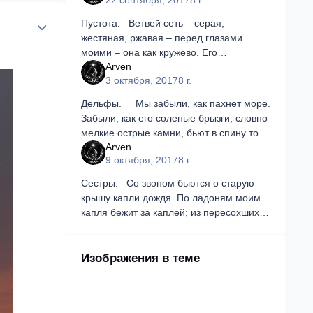
22 сентября, 2017
8 г.
Author stats
Пустота. Ветвей сеть – серая,
жестяная, ржавая – перед глазами
моими – она как кружево. Его
Arven
коснувшись – обрушишь изгибы в пыль.
3 октября, 2017
8 г.
Тонкое полотно пыли на них, льняное, с
узлами, крупиц
Дельфы. Мы забыли, как пахнет море.
Забыли, как его соленые брызги, словно
мелкие острые камни, бьют в спину того,
Arven
кто возложил на алтарь свою жертву.
9 октября, 2017
8 г.
Забыли то, как масл
Сестры. Со звоном бьются о старую
крышу капли дождя. По ладоням моим
капля бежит за каплей; из пересохших
русел рек, там, где их начертала судьба,
они леденящим потоком срываютс
Изображения в теме