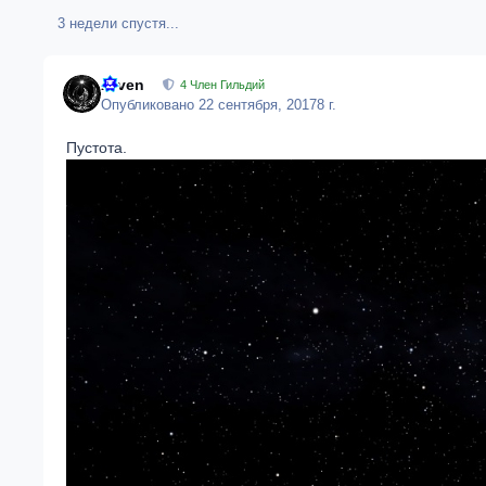
3 недели спустя...
Arven
4 Член Гильдий
Опубликовано
22 сентября, 2017
8 г.
Пустота.