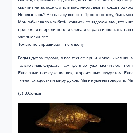
скрипит на западе фитиль масляной лампы, когда поднос
Не слышишь? А я слышу все это. Просто потому, быть мож
Мои губы свело улыбкой, кованой со вздохом тем, кто нико
пришел, и впереди него, и слева и справа и шептать, наш
уже тысячи лет.
Только не спрашивай – не отвечу.
Годы идут за годами, я все теснее прижимаюсь к камню, г
только лишь слушать. Там, где я вот уже тысячи лет, - не
Едва заметное сужение век, отороченных лазуритом. Ед
тлена, сладостный миру духов. Мы не умеем говорить. М
(с) В.Солкин