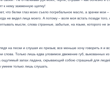
ят к нему зажженную щепку!
ет, что белки глаз моих съело погребальное масло, а зрачки мои –
гда не видел лица моего. А потому – воля моя встать позади того, 
ептывать мысли, слова странные, забытые, на языке, которого не з
лядя на пески и слушая их призыв; все меньше хочу говорить я и в
т ни слова. Только лишь едва уловимое движение губ, выкованных из
ва ощутимый запах ладана, скрывающий собою страшный для люде
ы умеем только лишь слушать.