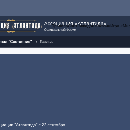
Ассоциация «Атлантида»
Правила
Сайт Аввадон
Магазин
Игра «Ми
Официальный Форум
нал "Состояние"
Пазлы.
циации "Атлантида" с 22 сентября