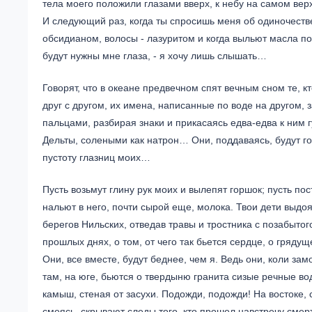
тела моего положили глазами вверх, к небу на самом верх
И следующий раз, когда ты спросишь меня об одиночестве,
обсидианом, волосы - лазуритом и когда выльют масла по
будут нужны мне глаза, - я хочу лишь слышать…
Говорят, что в океане предвечном спят вечным сном те, кт
друг с другом, их имена, написанные по воде на другом, з
пальцами, разбирая знаки и прикасаясь едва-едва к ним 
Дельты, солеными как натрон… Они, поддаваясь, будут гов
пустоту глазниц моих…
Пусть возьмут глину рук моих и вылепят горшок; пусть по
нальют в него, почти сырой еще, молока. Твои дети выдоят
берегов Нильских, отведав травы и тростника с позабытого
прошлых днях, о том, от чего так бьется сердце, о гряду
Они, все вместе, будут беднее, чем я. Ведь они, коли зам
там, на юге, бьются о твердыню гранита сизые речные во
камыш, стеная от засухи. Подожди, подожди! На востоке, 
смеясь, скрывают следы того, кто прошел навстречу смерт