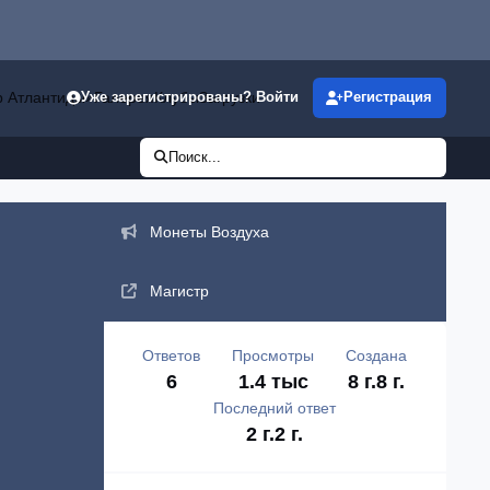
р Атлантиды»
Галерея
Клубы
Загрузки
Уже зарегистрированы? Войти
Регистрация
Поиск...
Объявления
Монеты Воздуха
Магистр
Ответов
Просмотры
Создана
6
1.4 тыс
8 г.
8 г.
Последний ответ
2 г.
2 г.