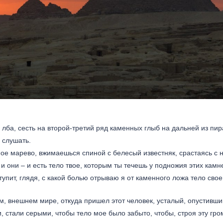
лба, сесть на второй-третий ряд каменных глыб на дальней из пир
 слушать.
йное марево, вжимаешься спиной с белесый известняк, срастаясь с 
и они – и есть тело твое, которым ты течешь у подножия этих камн
упит, глядя, с какой болью отрываю я от каменного ложа тело свое
ом, внешнем мире, откуда пришел этот человек, усталый, опустивши
и, стали серыми, чтобы тело мое было забыто, чтобы, строя эту гро