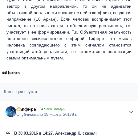
вектор в другом направлении, то он не адекватен
объективной реальности и входит с ней в конфликт, создавая
напряжение (16 Аркан). Если человек воспринимает этот
сигнал, то он вписывается в объективную реальность, т.е.
участвует в ее формировании. Т.к. Объективная реальность
постоянно «вычисляется» сефирой Тиферет, то мысль
человека совпадающего с этим сигналом становится
участницей этой реальности, т.е. стремится к реализации
самым оптимальным путем.
Цитата
9 месяцев спустя...
Сапфира
Author
4 Член Гильдий
Опубликовано
19 марта, 2017
9 г.
В 30.03.2016 в 14:27, Александр К. сказал: