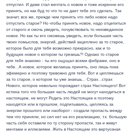
отпустил. И даже стал мечтать о новом и тоже искренне его
принять, но как буд то что то не дает тебе это сделать. Так
значит, все же, прежде чем принять что либо новое надо
отпустить старое? Но чтобы принять новое, надо отцепиться
от старого и смочь увидеть, почувствовать то неизведанное
новое. Но как ты его сможешь увидеть, если большая часть
твоих помыслов, энергий, действий зацеплено за то старое,
которое было для тебя возможно прекрасно, как и то
будущее новое о котором ты грезишь?! Однако то старое
для тебя знакомо - ты его ощущал всеми фибрами, оно в
тебе...А новое, которое желаешь принять, оно лишь пока
эфемерно и поэтому тревожно для тебя. Вот и цепляешься
за то старое, о котором ты уже знаешь... Страх...страх
Нового, которое невольно порождает страх Настоящего! Вот
истина того что большая часть людей не могут находиться в
настоящем, не могут Родить это Настоящее и поэтому
находятся или в прошлом, подпитываясь, цепляясь за
энергии прошлого или наоборот - создали пропасть между
тем что приняли, но сил нет на его реализацию, т.к. большую
часть себя оставили по ту сторону пропасти, так и живут
мечтами и иллюзиями. Жить в Настоящем это виртуозная