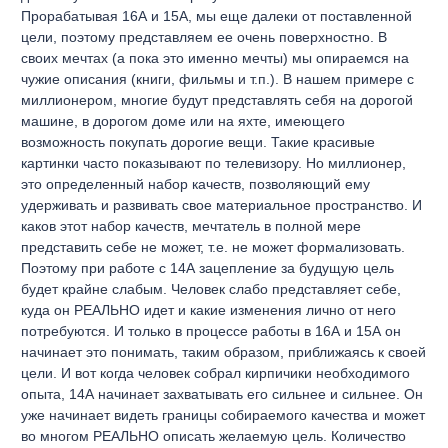
Прорабатывая 16А и 15А, мы еще далеки от поставленной
цели, поэтому представляем ее очень поверхностно. В
своих мечтах (а пока это именно мечты) мы опираемся на
чужие описания (книги, фильмы и т.п.). В нашем примере с
миллионером, многие будут представлять себя на дорогой
машине, в дорогом доме или на яхте, имеющего
возможность покупать дорогие вещи. Такие красивые
картинки часто показывают по телевизору. Но миллионер,
это определенный набор качеств, позволяющий ему
удерживать и развивать свое материальное пространство. И
каков этот набор качеств, мечтатель в полной мере
представить себе не может, т.е. не может формализовать.
Поэтому при работе с 14А зацепление за будущую цель
будет крайне слабым. Человек слабо представляет себе,
куда он РЕАЛЬНО идет и какие изменения лично от него
потребуются. И только в процессе работы в 16А и 15А он
начинает это понимать, таким образом, приближаясь к своей
цели. И вот когда человек собрал кирпичики необходимого
опыта, 14А начинает захватывать его сильнее и сильнее. Он
уже начинает видеть границы собираемого качества и может
во многом РЕАЛЬНО описать желаемую цель. Количество