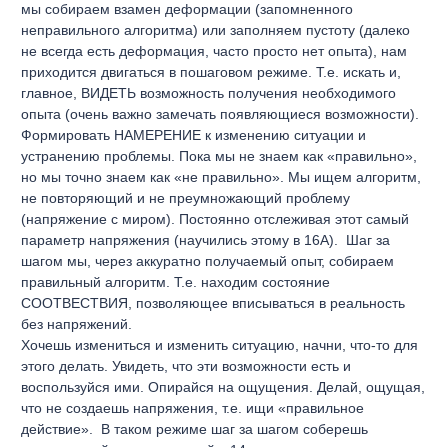
мы собираем взамен деформации (запомненного
неправильного алгоритма) или заполняем пустоту (далеко
не всегда есть деформация, часто просто нет опыта), нам
приходится двигаться в пошаговом режиме. Т.е. искать и,
главное, ВИДЕТЬ возможность получения необходимого
опыта (очень важно замечать появляющиеся возможности).
Формировать НАМЕРЕНИЕ к изменению ситуации и
устранению проблемы. Пока мы не знаем как «правильно»,
но мы точно знаем как «не правильно». Мы ищем алгоритм,
не повторяющий и не преумножающий проблему
(напряжение с миром). Постоянно отслеживая этот самый
параметр напряжения (научились этому в 16А).
Шаг за
шагом мы, через аккуратно получаемый опыт, собираем
правильный алгоритм. Т.е. находим состояние
СООТВЕСТВИЯ, позволяющее вписываться в реальность
без напряжений.
Хочешь измениться и изменить ситуацию, начни, что-то для
этого делать. Увидеть, что эти возможности есть и
воспользуйся ими. Опирайся на ощущения. Делай, ощущая,
что не создаешь напряжения, т.е. ищи «правильное
действие».
В таком режиме шаг за шагом соберешь