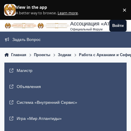
Перейти к содержанию
View in the app
×
Di
A better way to browse.
Learn more
.
Ассоциация «Атлантида
Войти
Официальный Форум
Задать Вопрос
Главная
Проекты
Зодиак
Работа с Арканами и Сеф
Магистр
Объявления
Система «Внутренний Сервис»
Игра «Мир Атлантиды»