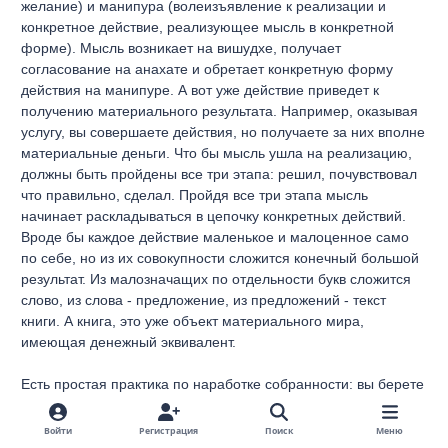
желание) и манипура (волеизъявление к реализации и
конкретное действие, реализующее мысль в конкретной
форме). Мысль возникает на вишудхе, получает
согласование на анахате и обретает конкретную форму
действия на манипуре. А вот уже действие приведет к
получению материального результата. Например, оказывая
услугу, вы совершаете действия, но получаете за них вполне
материальные деньги. Что бы мысль ушла на реализацию,
должны быть пройдены все три этапа: решил, почувствовал
что правильно, сделал. Пройдя все три этапа мысль
начинает раскладываться в цепочку конкретных действий.
Вроде бы каждое действие маленькое и малоценное само
по себе, но из их совокупности сложится конечный большой
результат. Из малозначащих по отдельности букв сложится
слово, из слова - предложение, из предложений - текст
книги. А книга, это уже объект материального мира,
имеющая денежный эквивалент.
Есть простая практика по наработке собранности: вы берете
за правило записывать свои мысли, желания, цели. Пока все
это приходит в голову и благополучно оттуда уходит,
Войти
Регистрация
Поиск
Меню
внимание "размазано". Собрать все это в единое целое