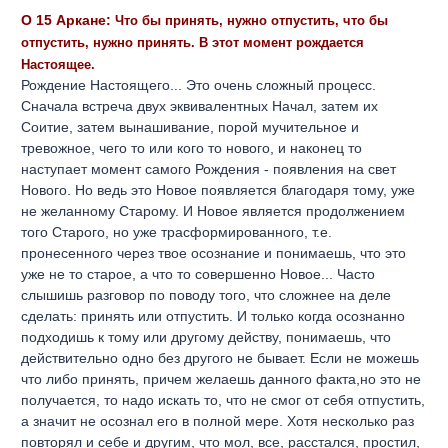
О 15 Аркане:
Что бы принять, нужно отпустить, что бы
отпустить, нужно принять. В этот момент рождается
Настоящее.
Рождение Настоящего... Это очень сложный процесс.
Сначала встреча двух эквивалентных Начал, затем их
Соитие, затем вынашивание, порой мучительное и
тревожное, чего то или кого то нового, и наконец то
наступает момент самого Рождения - появления на свет
Нового. Но ведь это Новое появляется благодаря тому, уже
не желанному Старому. И Новое является продолжением
того Старого, но уже трасформированного, т.е.
пронесенного через твое осознание и понимаешь, что это
уже не то старое, а что то совершенно Новое... Часто
слышишь разговор по поводу того, что сложнее на деле
сделать: принять или отпустить. И только когда осознанно
подходишь к тому или другому действу, понимаешь, что
действительно одно без другого не бывает. Если не можешь
что либо принять, причем желаешь данного факта,но это не
получается, то надо искать то, что не смог от себя отпустить,
а значит не осознал его в полной мере. Хотя несколько раз
повторял и себе и другим, что мол, все, расстался, простил,