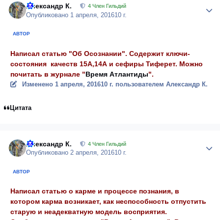
Александр К.
Author
4 Член Гильдий
Опубликовано
1 апреля, 2016
10 г.
АВТОР
Написал статью "Об Осознании". Содержит ключи-
состояния качеств 15А,14А и сефиры Тиферет. Можно
почитать в журнале "
Время Атлантиды
".
Изменено
1 апреля, 2016
10 г.
пользователем Александр К.
Цитата
Александр К.
Author
4 Член Гильдий
Опубликовано
2 апреля, 2016
10 г.
АВТОР
Написал статью о карме и процессе познания, в
котором карма возникает, как неспособность отпустить
старую и неадекватную модель восприятия.