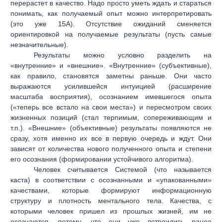
перерастет в качество. Надо просто уметь ждать и стараться
понимать, как получаемый опыт можно интерпретировать
(это уже 15А). Отсутствие ожиданий сменяется
ориентировкой на получаемые результаты (пусть самые
незначительные).
Результаты можно условно разделить на
«внутренние» и «внешние». «Внутренние» (субъективные),
как правило, становятся заметны раньше. Они часто
выражаются усилившейся интуицией (расширение
масштаба восприятия), осознанием имевшегося опыта
(«теперь все встало на свои места») и пересмотром своих
жизненных позиций (стал терпимым, сопереживающим и
т.п.). «Внешние» (объективные) результаты появляются не
сразу, хотя именно их все в первую очередь и ждут. Они
зависят от количества нового полученного опыта и степени
его осознания (формировании устойчивого алгоритма).
Человек считывается Системой (что называется
каста) в соответствии с осознанными и «упакованными»
качествами, которые формируют информационную
структуру и плотность ментального тела. Качества, с
которыми человек пришел из прошлых жизней, им не
осознаются, потому, что они уже встроились ранее