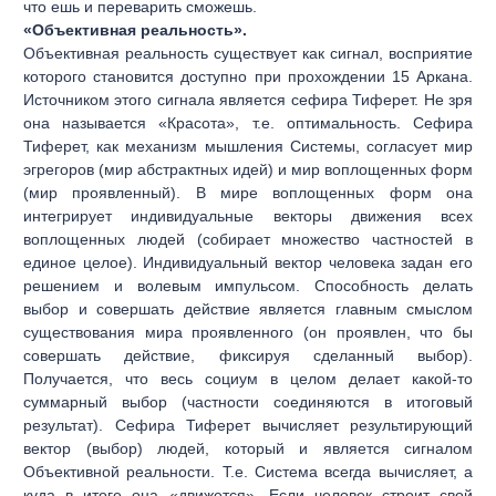
что ешь и переварить сможешь.
«Объективная реальность».
Объективная реальность существует как сигнал, восприятие
которого становится доступно при прохождении 15 Аркана.
Источником этого сигнала является сефира Тиферет. Не зря
она называется «Красота», т.е. оптимальность. Сефира
Тиферет, как механизм мышления Системы, согласует мир
эгрегоров (мир абстрактных идей) и мир воплощенных форм
(мир проявленный). В мире воплощенных форм она
интегрирует индивидуальные векторы движения всех
воплощенных людей (собирает множество частностей в
единое целое). Индивидуальный вектор человека задан его
решением и волевым импульсом. Способность делать
выбор и совершать действие является главным смыслом
существования мира проявленного (он проявлен, что бы
совершать действие, фиксируя сделанный выбор).
Получается, что весь социум в целом делает какой-то
суммарный выбор (частности соединяются в итоговый
результат). Сефира Тиферет вычисляет результирующий
вектор (выбор) людей, который и является сигналом
Объективной реальности. Т.е. Система всегда вычисляет, а
куда в итоге она «движется». Если человек строит свой