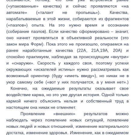
(«упакованные» качества) и сейчас проявляются «на
автомате» («талант не пропьешь»). Качества,
нарабатываемые в этой жизни, собираются из фрагментов
(«пазлов») опыта. На это нужно время и осознание
(собирание пазлов). Если качество сформировано – значит,
оно начнет проявляться в объективной реальности (это
закон мира Форм). Пока этого не произошло, опираемся на
ранее наработанные качества (22А, 21А,19А, 20А) и
спокойно практикуем, наблюдая за происходящим «внутри»
и «снаружи». Скорость у каждого своя, поэтому успехи
окружающих «искателей истины» нужно рассматривать как
возможный ориентир (буду «иметь ввиду»), но никак не в
укор самому себе («вот у них получается, а у меня нет».)
Конечно, на ожидаемые результаты оказывает свое
воздействие карма, но это уже другая история. Одной только
кармой ничего объяснять нельзя и собственный труд в
настоящем она никак не отменяет.
Проявление «внешних» результатов можно
наблюдать через появление новых ситуаций, появление
новых людей и новых отношений, изменение материального
достатка, изменение здоровья. Изменение, как в ожидаемом