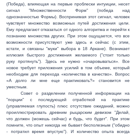
(Победа), влияющая на первые проблески интуиции, несет
сигнал "Множественности Форм" (победа над
однозначностью Формы). Воспринимая этот сигнал, человек
чувствует множество возможных путей достижения цели.
Ему предлагают отказаться от одного алгоритма и перейти к
познанию множества других. При этом ощущается, что все
возможности присутствуют уже здесь и сейчас (с этим,
кстати, и связаны "муки" выбора в 18 Аркане). Возникает
иллюзия быстрого достижения желаемого ("стоит только
руку протянуть"). Здесь не нужно «очаровываться». Все
новое требует приложения усилий в том объеме, который
необходим для перехода «количества в качество». Вопрос
«А долго ли мне еще практиковать?» становится не
уместным.
Совет о разделении полученной информации на
"порции" с последующей отработкой на практике
(управляемая глупость) плюс отсутствие ожиданий, можно
проиллюстрировать древним рыцарским девизом "Делай,
что должен (можешь сейчас) и будь, что будет". При этом
помните, что опыт никогда не бывает бесполезным ("обидно
- потратил время впустую"). И количество опыта всегда