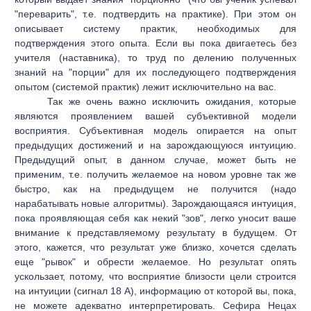
"переварить", т.е. подтвердить на практике). При этом он
описывает систему практик, необходимых для
подтверждения этого опыта. Если вы пока двигаетесь без
учителя (наставника), то труд по делению полученных
знаний на "порции" для их последующего подтверждения
опытом (системой практик) лежит исключительно на вас.
Так же очень важно исключить ожидания, которые
являются проявлением вашей субъективной модели
восприятия. Субъективная модель опирается на опыт
предыдущих достижений и на зарождающуюся интуицию.
Предыдущий опыт, в данном случае, может быть не
применим, т.е. получить желаемое на новом уровне так же
быстро, как на предыдущем не получится (надо
нарабатывать новые алгоритмы). Зарождающаяся интуиция,
пока проявляющая себя как некий "зов", легко уносит ваше
внимание к представляемому результату в будущем. От
этого, кажется, что результат уже близко, хочется сделать
еще "рывок" и обрести желаемое. Но результат опять
ускользает, потому, что восприятие близости цели строится
на интуиции (сигнал 18 А), информацию от которой вы, пока,
не можете адекватно интерпретировать. Сефира Нецах