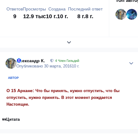
Топ авт
Ответов
Просмотры
Создана
Последний ответ
9
12.9 тыс
10 г.
10 г.
8 г.
8 г.
Развернуть обзор темы
Александр К.
Author
4 Член Гильдий
Опубликовано
30 марта, 2016
10 г.
АВТОР
О 15 Аркане:
Что бы принять, нужно отпустить, что бы
отпустить, нужно принять. В этот момент рождается
Настоящее.
Цитата