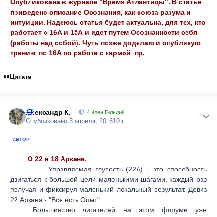
Опубликована в журнале "
Время Атлантиды
". В статье
приведено описание Осознания, как союза разума и
интуиции. Надеюсь статья будет актуальна, для тех, кто
работает с 16А и 15А и идет путем Осознанности себя
(работы над собой). Чуть позже доделаю и опубликую
тренинг по 16А по работе с кармой пр.
Цитата
Александр К.
Author
4 Член Гильдий
Опубликовано
3 апреля, 2016
10 г.
АВТОР
О 22 и 18 Аркане.
Управляемая глупость (22А) - это способность
двигаться к большой цели маленькими шагами, каждый раз
получая и фиксируя маленький локальный результат. Девиз
22 Аркана - "Всё есть Опыт".
Большинство читателей на этом форуме уже