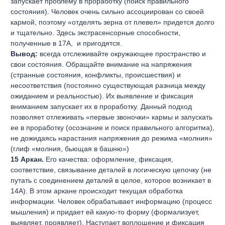
запускает проблему в проработку (поиск правильного
состояния). Человек очень сильно ассоциирован со своей
кармой, поэтому «отделять зерна от плевел» придется долго
и тщательно. Здесь экстрасенсорные способности,
полученные в 17А,
и пригодятся.
Вывод:
всегда отслеживайте окружающее пространство и
свои состояния. Обращайте внимание на напряжения
(странные состояния, конфликты, происшествия) и
несоответствия (постоянно существующая разница между
ожиданием и реальностью). Их выявление и фиксация
вниманием запускает их в проработку. Данный подход
позволяет отлеживать «первые звоночки» кармы и запускать
ее в проработку (осознание и поиск правильного алгоритма),
не дожидаясь нарастания напряжения до режима «молния»
(глиф «молния, бьющая в башню»)
15 Аркан.
Его качества: оформление, фиксация,
соответствие, связывание деталей в логическую цепочку (не
путать с соединением деталей в целое, которое возникает в
14А). В этом аркане происходит текущая обработка
информации. Человек обрабатывает информацию (процесс
мышления) и придает ей какую-то форму (формализует,
выявляет, проявляет). Наступает воплощение и фиксация