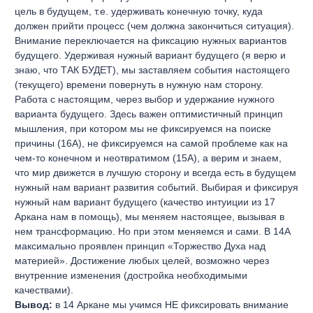
цель в будущем, т.е. удерживать конечную точку, куда
должен прийти процесс (чем должна закончиться ситуация).
Внимание переключается на фиксацию нужных вариантов
будущего. Удерживая нужный вариант будущего (я верю и
знаю, что ТАК БУДЕТ), мы заставляем события настоящего
(текущего) времени повернуть в нужную нам сторону.
Работа с настоящим, через выбор и удержание нужного
варианта будущего. Здесь важен оптимистичный принцип
мышления, при котором мы не фиксируемся на поиске
причины (16А), не фиксируемся на самой проблеме как на
чем-то конечном и неотвратимом (15А), а верим и знаем,
что мир движется в лучшую сторону и всегда есть в будущем
нужный нам вариант развития событий. Выбирая и фиксируя
нужный нам вариант будущего (качество интуиции из 17
Аркана нам в помощь), мы меняем настоящее, вызывая в
нем трансформацию. Но при этом меняемся и сами. В 14А
максимально проявлен принцип «Торжество Духа над
материей». Достижение любых целей, возможно через
внутренние изменения (достройка необходимыми
качествами).
Вывод:
в 14 Аркане мы учимся НЕ фиксировать внимание