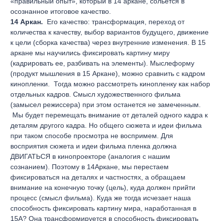
«правильный опыт», который в 14 аркане, сольется в
осознанное итоговое качество.
14 Аркан.
Его качество: трансформация, переход от
количества к качеству, выбор вариантов будущего, движение
к цели (сборка качества) через внутренние изменения. В 15
аркане мы научились фиксировать картину миру
(кадрировать ее, разбивать на элементы). Мыслеформу
(продукт мышления в 15 Аркане), можно сравнить с кадром
кинопленки.
Тогда можно рассмотреть кинопленку как набор
отдельных кадров. Смысл художественного фильма
(замысел режиссера) при этом останется не замеченным.
Мы будет перемещать внимание от деталей одного кадра к
деталям другого кадра. Но общего сюжета и идеи фильма
при таком способе просмотра не воспримем. Для
восприятия сюжета и идеи фильма пленка должна
ДВИГАТЬСЯ в кинопроекторе (аналогия с нашим
сознанием). Поэтому в 14Аркане, мы перестаем
фиксироваться на деталях и частностях, а обращаем
внимание на конечную точку (цель), куда должен прийти
процесс (смысл фильма). Куда же тогда исчезает наша
способность фиксировать картину мира, наработанная в
15А? Она трансформируется в способность фиксировать