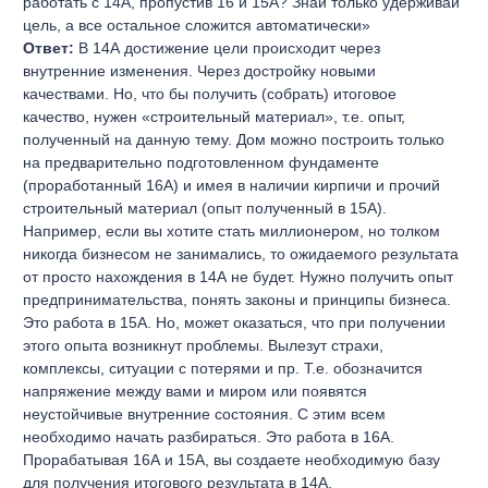
работать с 14А, пропустив 16 и 15А? Знай только удерживай
цель, а все остальное сложится автоматически»
Ответ:
В 14А достижение цели происходит через
внутренние изменения. Через достройку новыми
качествами. Но, что бы получить (собрать) итоговое
качество, нужен «строительный материал», т.е. опыт,
полученный на данную тему. Дом можно построить только
на предварительно подготовленном фундаменте
(проработанный 16А) и имея в наличии кирпичи и прочий
строительный материал (опыт полученный в 15А).
Например, если вы хотите стать миллионером, но толком
никогда бизнесом не занимались, то ожидаемого результата
от просто нахождения в 14А не будет. Нужно получить опыт
предпринимательства, понять законы и принципы бизнеса.
Это работа в 15А. Но, может оказаться, что при получении
этого опыта возникнут проблемы. Вылезут страхи,
комплексы, ситуации с потерями и пр. Т.е. обозначится
напряжение между вами и миром или появятся
неустойчивые внутренние состояния. С этим всем
необходимо начать разбираться. Это работа в 16А.
Прорабатывая 16А и 15А, вы создаете необходимую базу
для получения итогового результата в 14А.