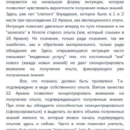
опираются на начальную форму интуиции, которая
позволяет чувствовать вероятности получения новых знаний.
Здесь уже нет "слепого" блуждания, которое было в 1 и 2
касте при прохождении 22 Аркана, как эволюционного этапа.
Интуиция помогает двигаться вперед по пути познания и не
"залипать" в болоте старого опыта (зов, который слышен в
18 Аркане). Но познание, только ради познания, так же
ошибочно, как и обретение материального, только ради
обладания им. Здесь открывающаяся интуиция часто
оказывает "медвежью услугу" тем, что постоянный "зов"
нового (жажда новых знаний) не дает сконцентрировать
внимание на получении опыта, фиксирующего уже
полученные знания.
Все, что познано, должно быть проявлено. Т.е.
подтверждено в виде собственного опыта. Взятое качество
22 Аркана позволяет концентрировать внимание на
получении опыта, подтверждающего полученные знания.
При этом вы обладаете способностью сконцентрироваться
(сфокусироваться) и выделить из всего объема полученных
знаний именно те, которые можно начать подтверждать
опытом здесь и сейчас. Часто в этом помогает учитель,
который выдает знания "порционно" (что бы ученик успевал