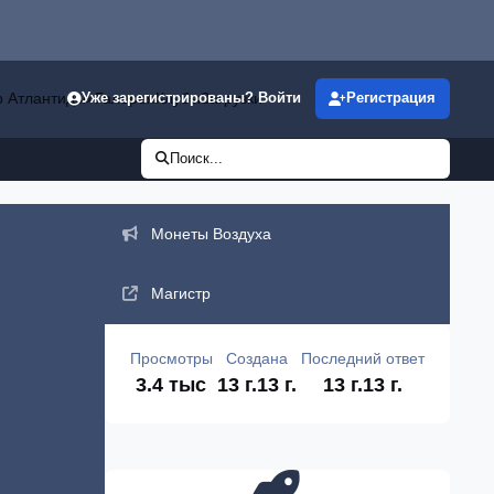
р Атлантиды»
Галерея
Клубы
Загрузки
Уже зарегистрированы? Войти
Регистрация
Поиск...
Объявления
Монеты Воздуха
Магистр
Просмотры
Создана
Последний ответ
3.4 тыс
13 г.
13 г.
13 г.
13 г.