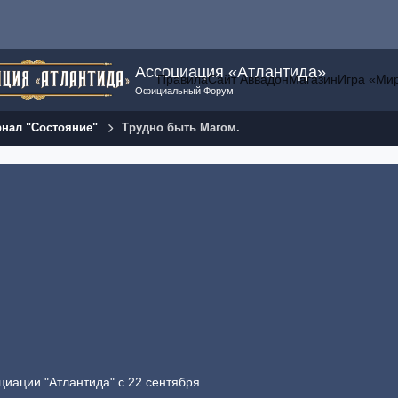
Ассоциация «Атлантида»
Правила
Сайт Аввадон
Магазин
Игра «Ми
Официальный Форум
нал "Состояние"
Трудно быть Магом.
циации "Атлантида" с 22 сентября