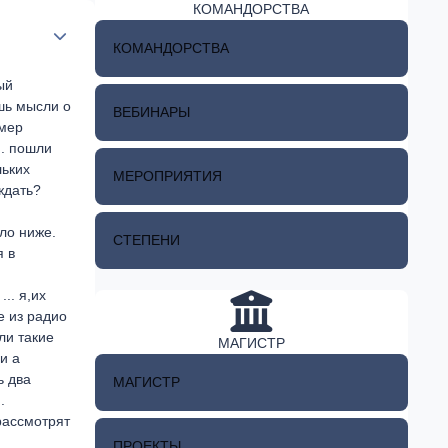
КОМАНДОРСТВА
Author stats
КОМАНДОРСТВА
ый
ишь мысли о
ВЕБИНАРЫ
омер
.. пошли
льких
МЕРОПРИЯТИЯ
ждать?
ло ниже.
СТЕПЕНИ
я в
.. я,их
е из радио
ли такие
МАГИСТР
и а
ь два
МАГИСТР
.
рассмотрят
ПРОЕКТЫ