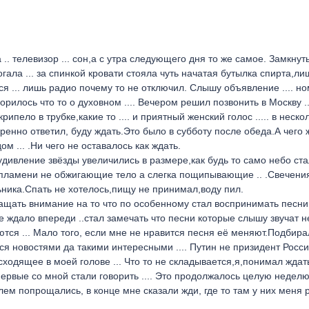
 .. телевизор ... сон,а с утра следующего дня то же самое. Замкнут
гала ... за спинкой кровати стояла чуть начатая бутылка спирта,л
ся ... лишь радио почему то не отключил. Слышу объявление .... н
ворилось что то о духовном .... Вечером решил позвонить в Москву .
ипело в трубке,какие то .... и приятный женский голос ..... в неско
еренно ответил, буду ждать.Это было в субботу после обеда.А чего 
ом ... .Ни чего не оставалось как ждать.
дивление звёзды увеличились в размере,как будь то само небо ста
и пламени не обжигающие тело а слегка пощипывающие .. .Свечени
льника.Спать не хотелось,пищу не принимал,воду пил.
бращать внимание на то что по особенному стал воспринимать песни .
ное ждало впереди ..стал замечать что песни которые слышу звучат н
ются ... Мало того, если мне не нравится песня её меняют.Подбира
нялся новостями да такими интересными .... Путин не призидент Росси
оисходящее в моей голове ... Что то не складывается,я,понимал ждат
первые со мной стали говорить .... Это продолжалось целую неделю
лем попрощались, в конце мне сказали жди, где то там у них меня 