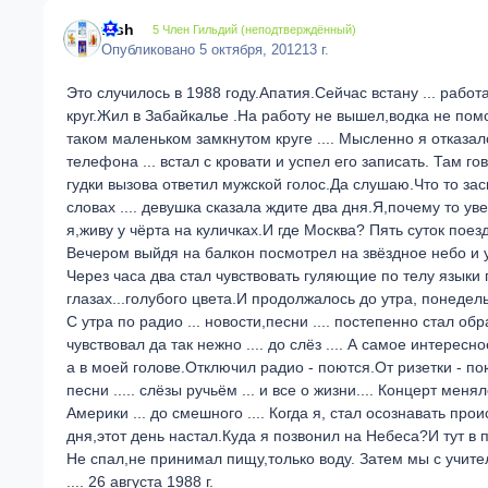
fash
5 Член Гильдий (неподтверждённый)
Опубликовано
5 октября, 2012
13 г.
Это случилось в 1988 году.Апатия.Сейчас встану ... работа
круг.Жил в Забайкалье .На работу не вышел,водка не помо
таком маленьком замкнутом круге .... Мысленно я отказал
телефона ... встал с кровати и успел его записать. Там го
гудки вызова ответил мужской голос.Да слушаю.Что то заскр
словах .... девушка сказала ждите два дня.Я,почему то ув
я,живу у чёрта на куличках.И где Москва? Пять суток поезд
Вечером выйдя на балкон посмотрел на звёздное небо и у
Через часа два стал чувствовать гуляющие по телу язык
глазах...голубого цвета.И продолжалось до утра, понеде
С утра по радио ... новости,песни .... постепенно стал о
чувствовал да так нежно .... до слёз .... А самое интерес
а в моей голове.Отключил радио - поются.От ризетки - по
песни ..... слёзы ручьём ... и все о жизни.... Концерт ме
Америки ... до смешного .... Когда я, стал осознавать пр
дня,этот день настал.Куда я позвонил на Небеса?И тут в 
Не спал,не принимал пищу,только воду. Затем мы с учите
.... 26 августа 1988 г.