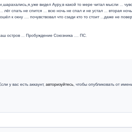
шарахались,я,уже видел Ауру,в какой то мере читал мысли ... чув
 лёг спать не спится ... всю ночь не спал и не устал ... вторая ноч
шёл к окну .... почувствовал что сзади кто то стоит ...даже не пове
аш остров ... Пробуждение Союзника .... ПС.
сли у вас есть аккаунт,
авторизуйтесь
, чтобы опубликовать от имен