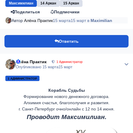
Максимилиан
14 Аркан
15 Аркан
Поделиться
Подписчики
Автор
Алёна Практик
15 марта
15 март
в
Maximilian
Ответить
Алёна Практик
Author
1 Администратор
Опубликовано
15 марта
15 март
1 АДМИНИСТРАТОР
Корабль Судьбы
Формирование нового денежного договора.
Алхимия счастья, благополучия и развития.
г. Санкт-Петербург очно/онлайн с 12 по 14 июня.
Проводит Максимилиан.