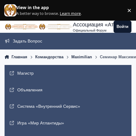
Перейти к содержанию
View in the app
×
Di
A better way to browse.
Learn more
.
Ассоциация «Атлантида
Войти
Официальный Форум
Задать Вопрос
Главная
Командорства
Maximilian
Семинар Максимил
Магистр
Объявления
Система «Внутренний Сервис»
Игра «Мир Атлантиды»