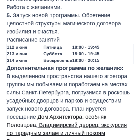
Работа с желаниями.
5.
Запуск новой программы. Обретение
целостной структуры магического договора
изобилия и счастья.
Расписание занятий
1
12 июня
Пятница
18:00 - 19:45
2
13 июня
Суббота
18:00 - 19:45
3
14 июня
Воскресенье
18:00 - 20:15
Дополнительная программа по желанию:
В выделенном пространства нашего эгрегора
группы мы побываем и поработаем на местах
силы Санкт-Петербурга, погрузимся в роскошь
усадебных дворцов и парков и осуществим
запуск нового договора. Планируется
посещение
Дом
Архитектора, особняк
Половцова
,
Владимирский дворец: экскурсия
по парадным залам и личный покоям