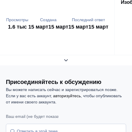
Изоб
Просмотры
Создана
Последний ответ
1.6 тыс
15 март
15 март
15 март
15 март
Развернуть обзор темы
Присоединяйтесь к обсуждению
Вы можете написать сейчас и зарегистрироваться позже.
Если у вас есть аккаунт,
авторизуйтесь
, чтобы опубликовать
от имени своего аккаунта.
Ответить в этой теме...