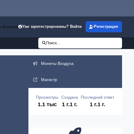
р Атлантиды»
Галерея
Клубы
Загрузки
Уже зарегистрированы? Войти
Регистрация
Поиск...
Объявления
Монеты Воздуха
Магистр
Просмотры
Создана
Последний ответ
1.1 тыс
1 г.
1 г.
1 г.
1 г.