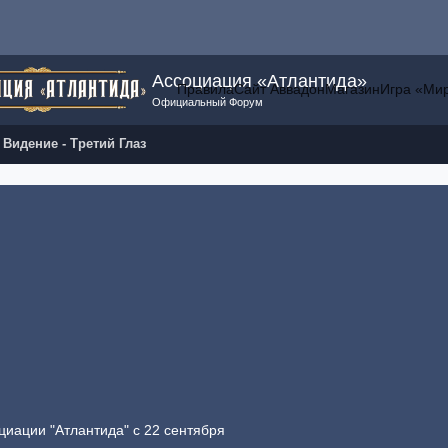
Ассоциация «Атлантида»
Правила
Сайт Аввадон
Магазин
Игра «Ми
Официальный Форум
 Видение - Третий Глаз
циации "Атлантида" с 22 сентября