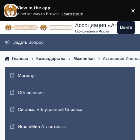
Перейти к содержанию
View in the app
×
Di
A better way to browse.
Learn more
.
Ассоциация «Атлантида
Войти
Официальный Форум
Задать Вопрос
Главная
Командорства
Maximilian
Активация Инопла
Магистр
Объявления
Система «Внутренний Сервис»
Игра «Мир Атлантиды»