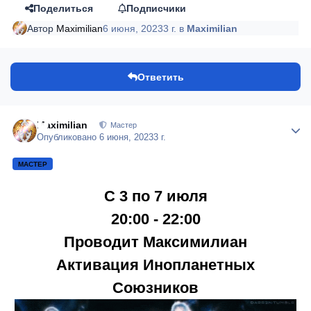
Поделиться
Подписчики
Автор
Maximilian
6 июня, 2023
3 г.
в
Maximilian
Ответить
Maximilian
Author
Мастер
Опубликовано
6 июня, 2023
3 г.
МАСТЕР
С 3 по 7 июля
20:00 - 22:00
Проводит Максимилиан
Активация Инопланетных
Союзников