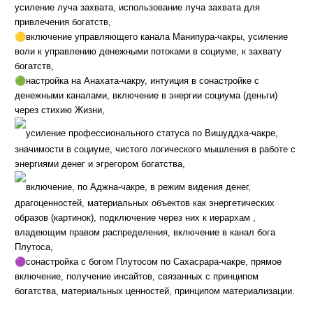
усиление луча захвата, использование луча захвата для
привлечения богатств,
🟡
включение управляющего канала Манипура-чакры, усиление
воли к управлению денежными потоками в социуме, к захвату
богатств,
🟢
настройка на Анахата-чакру, интуиция в сонастройке с
денежными каналами, включение в энергии социума (деньги)
через стихию Жизни,
усиление профессионального статуса по Вишуддха-чакре,
значимости в социуме, чистого логического мышления в работе с
энергиями денег и эгрегором богатства,
включение, по Аджна-чакре, в режим видения денег,
драгоценностей, материальных объектов как энергетических
образов (картинок), подключение через них к иерархам ,
владеющим правом распределения, включение в канал бога
Плутоса,
🟣
сонастройка с богом Плутосом по Сахасрара-чакре, прямое
включение, получение инсайтов, связанных с принципом
богатства, материальных ценностей, принципом материализации.