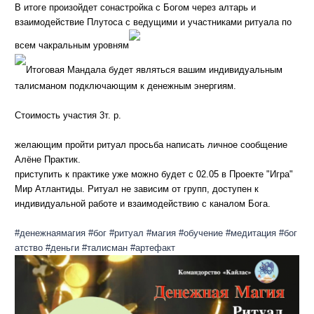
В итоге произойдет сонастройка с Богом через алтарь и
взаимодействие Плутоса с ведущими и участниками ритуала по
всем чакральным уровням
Итоговая Мандала будет являться вашим индивидуальным
талисманом подключающим к денежным энергиям.
Стоимость участия 3т. р.
желающим пройти ритуал просьба написать личное сообщение
Алёне Практик.
приступить к практике уже можно будет с 02.05 в Проекте "Игра"
Мир Атлантиды. Ритуал не зависим от групп, доступен к
индивидуальной работе и взаимодействию с каналом Бога.
#денежнаямагия
#бог
#ритуал
#магия
#обучение
#медитация
#бог
атство
#деньги
#талисман
#артефакт