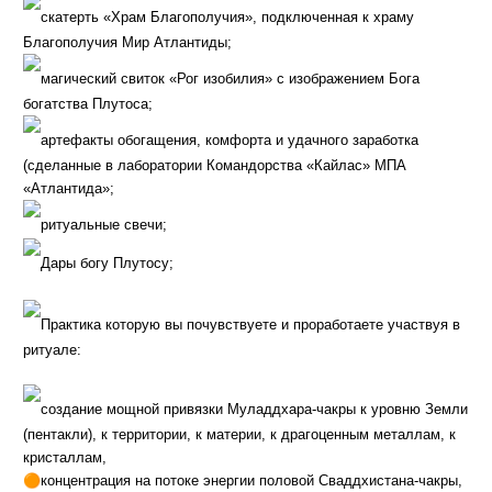
скатерть «Храм Благополучия», подключенная к храму
Благополучия Мир Атлантиды;
магический свиток «Рог изобилия» с изображением Бога
богатства Плутоса;
артефакты обогащения, комфорта и удачного заработка
(сделанные в лаборатории Командорства «Кайлас» МПА
«Атлантида»;
ритуальные свечи;
Дары богу Плутосу;
Практика которую вы почувствуете и проработаете участвуя в
ритуале:
создание мощной привязки Муладдхара-чакры к уровню Земли
(пентакли), к территории, к материи, к драгоценным металлам, к
кристаллам,
🟠
концентрация на потоке энергии половой Сваддхистана-чакры,