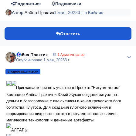
Поделиться
Подписчики
Автор
Алёна Практик
1 мая, 2023
3 г.
в
Кайлас
Ответить
Алёна Практик
Author
1 Администратор
Опубликовано
1 мая, 2023
3 г.
1 АДМИНИСТРАТОР
Приглашаем принять участие в Проекте "Ритуал Богам"
Командор Алёна Практик и Юрий Жуков создали ритуал на
деньги и благополучие с включением в канал греческого бога
богатства Плутоса. Для создания плотного включения и
формирования вихревого потока в ритуале использовались
магические технологии и денежные артефакты:
АЛТАРЬ: