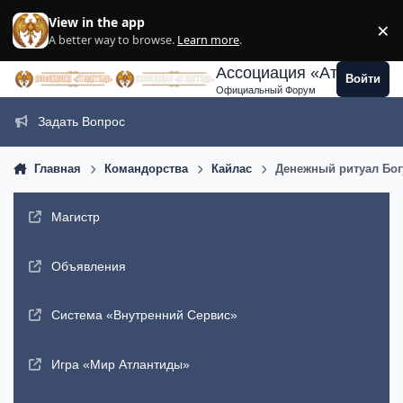
Перейти к содержанию
View in the app
×
Di
A better way to browse.
Learn more
.
Ассоциация «Атлантида
Войти
Официальный Форум
Задать Вопрос
Главная
Командорства
Кайлас
Денежный ритуал Богу
Магистр
Объявления
Система «Внутренний Сервис»
Игра «Мир Атлантиды»