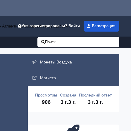
р Атлантиды»
Галерея
Клубы
Загрузки
Уже зарегистрированы? Войти
Регистрация
Поиск...
Объявления
Монеты Воздуха
Магистр
Просмотры
Создана
Последний ответ
906
3 г.
3 г.
3 г.
3 г.