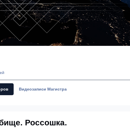
лей
оров
Видеозаписи Магистра
бище. Россошка.