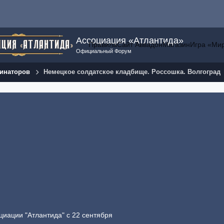
Ассоциация «Атлантида»
Правила
Сайт Аввадон
Магазин
Игра «Ми
Официальный Форум
инаторов
Немецкое солдатское кладбище. Россошка. Волгоград
циации "Атлантида" с 22 сентября