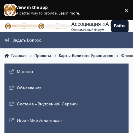
Перейти к содержанию
View in the app
×
Di
A better way to browse.
Learn more
.
Ассоциация «Атлантида
Войти
Официальный Форум
Задать Вопрос
Главная
Проекты
Карты Великого Уравнителя
Флешк
Магистр
Объявления
Система «Внутренний Сервис»
Игра «Мир Атлантиды»