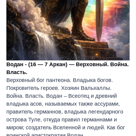
Водан - (16 — 7 Аркан) — Верховный. Война.
Власть.
Верховный бог пантеона. Владыка богов.
Покровитель героев. Хозяин Вальхаллы.
Война. Власть. Водан – Всеотец и древний
владыка асов, называемых также ассурами,
правитель германнов, владыка легендарного
острова Туле, откуда правил германнами и
миром; создатель Вселенной и людей. Как бог
воинской аристократии Водан