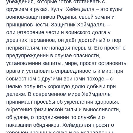
убеждения, которые готов отстаивать с
оружием в руках. Культ Хеймдалля – это культ
воинов-защитников Родины, своей земли и
принципов чести. Защитник Хеймдалль –
олицетворение чести и воинского долга у
древних германнов, он даёт достойный отпор
неприятелям, не нападая первым. Его просят о
предупреждении в случае опасности,
установлении защиты, мире, просят остановить
врага и установить справедливость и мир; при
совместном с другими воинами походе – с
целью получить хорошую долю добычи при
дележе. В современном мире Хеймдалль
принимает просьбы об укреплении здоровья,
обретения физической силы и выносливости,
об удаче, о продвижении по службе и о
наказании обидчиков. Хеймдалля просят о
хорошем зрении и слухе и об исправлении