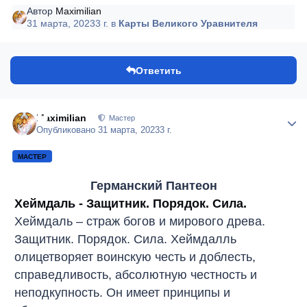
Автор
Maximilian
31 марта, 2023
3 г.
в
Карты Великого Уравнителя
Ответить
Maximilian
Author
Мастер
Опубликовано
31 марта, 2023
3 г.
МАСТЕР
Германский Пантеон
Хеймдаль - Защитник. Порядок. Сила.
Хеймдаль – страж богов и мирового древа.
Защитник. Порядок. Сила. Хеймдалль
олицетворяет воинскую честь и доблесть,
справедливость, абсолютную честность и
неподкупность. Он имеет принципы и