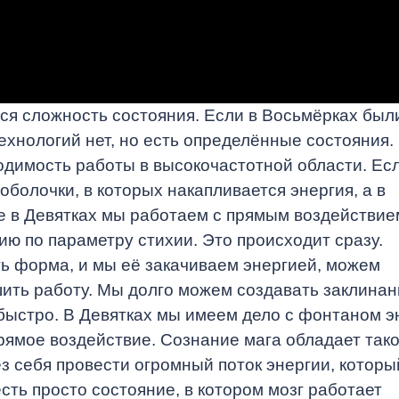
я слож­ность состояния. Если в Восьмёрках были
технологий нет, но есть определённые состояния.
димость работы в высо­кочастотной области. Есл
олочки, в которых накапливается энергия, а в
те в Девятках мы работаем с прямым воздействие
ю по па­раметру стихии. Это происходит сразу.
ть форма, и мы её закачиваем энергией, можем
шить работу. Мы долго мо­жем создавать заклинан
 быстро. В Девятках мы имеем дело с фонтаном э
прямое воздействие. Сознание мага облада­ет так
 себя провести огромный поток энергии, который
есть про­сто состояние, в котором мозг работает