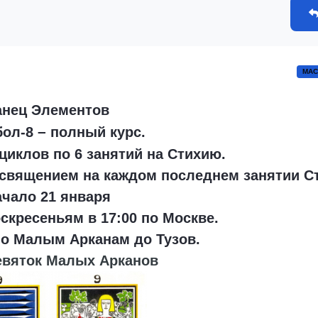
МАС
анец Элементов
–
бол-8
полный курс.
 циклов по 6 занятий на Стихию.
посвящением на каждом последнем занятии С
ачало 21 января
скресеньям в 17:00 по Москве.
о Малым Арканам до Тузов.
евяток Малых Арканов