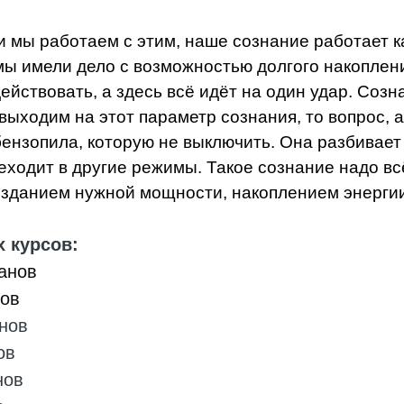
мы ра­ботаем с этим, наше сознание работает к
ы имели дело с воз­можностью долгого накоплен
действовать, а здесь всё идёт на один удар. Созн
ыходим на этот параметр сознания, то вопрос, а
 бензопила, которую не выключить. Она разби­вает
ехо­дит в другие режимы. Такое сознание надо в
зданием нужной мощности, накоплением энергии,
 курсов:
анов
ов
нов
ов
нов