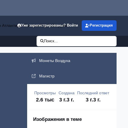
р Атлантиды»
Галерея
Клубы
Загрузки
Уже зарегистрированы? Войти
Регистрация
Поиск...
Объявления
Монеты Воздуха
Магистр
Просмотры
Создана
Последний ответ
2.6 тыс
3 г.
3 г.
3 г.
3 г.
Изображения в теме