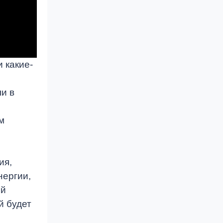
 какие-
и в
м
ия,
нергии,
ой
 бу­дет