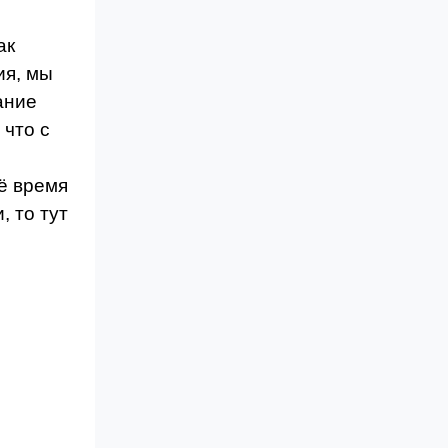
ак
ия, мы
ание
 что с
сё время
 то тут