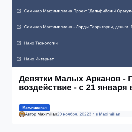
Семинар Максимилиана Проект "Дельфийский Оракул-2"
Семинар Максимилиана - Лорды Территории, деньги. 1
Нано Технологии
Нано Интернет
Девятки Малых Арканов - 
воздействие - с 21 января 
Максимилиан
Автор
Maximilian
29 ноября, 2022
3 г.
в
Maximilian