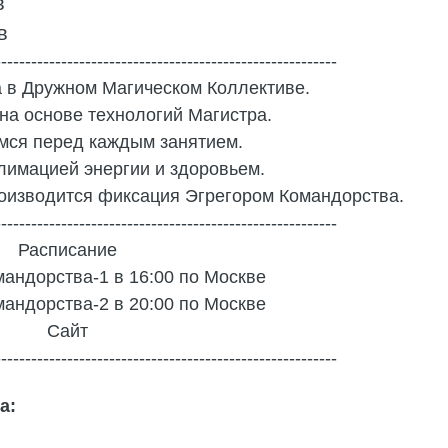
в
в
---------------------------------------------------------
а в Дружном Магическом Коллективе.
на основе технологий Магистра.
мся перед каждым занятием.
лимацией энергии и здоровьем.
роизводится фиксация Эгрегором Командорства.
---------------------------------------------------------
Расписание
андорства-1 в 16:00 по Москве
андорства-2 в 20:00 по Москве
Сайт
---------------------------------------------------------
а: