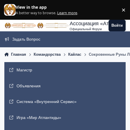
Перейти к содержанию
View in the app
×
Di
A better way to browse.
Learn more
.
Ассоциация «Атлантида
Войти
Официальный Форум
Задать Вопрос
Главная
Командорства
Кайлас
Сокровенные Руны Лед
Магистр
Объявления
Система «Внутренний Сервис»
Игра «Мир Атлантиды»