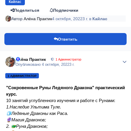
Кайлас
Поделиться
Подписчики
Автор
Алёна Практик
4 октября, 2022
3 г.
в
Кайлас
Ответить
Алёна Практик
Author
1 Администратор
Опубликовано
4 октября, 2022
3 г.
1 АДМИНИСТРАТОР
"Сокровенные Руны Ледяного Дракона" практический
курс.
10 занятий углубленного изучения и работе с Рунами:
1.Наследие Ультима Туле.
🧊
Ледяные Драконы как Раса.
🔮
Магия Драконов;
🐲
2.
Руна Драконов;