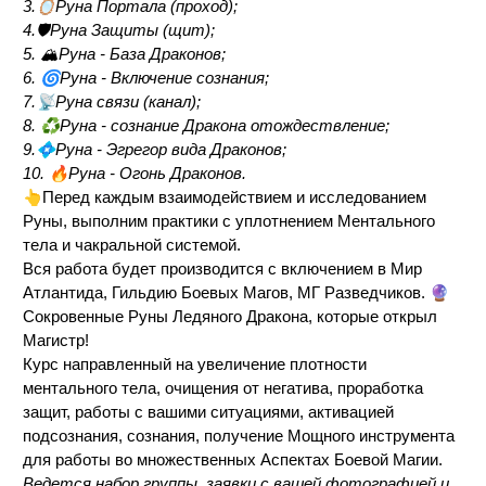
🪞
3.
Руна Портала (проход);
4.🛡Руна Защиты (щит);
5. 🏔Руна - База Драконов;
🌀
6.
Руна - Включение сознания;
📡
7.
Руна связи (канал);
♻️
8.
Руна - сознание Дракона отождествление;
💠
9.
Руна - Эгрегор вида Драконов;
🔥
10.
Руна - Огонь Драконов.
👆
Перед каждым взаимодействием и исследованием
Руны, выполним практики с уплотнением Ментального
тела и чакральной системой.
Вся работа будет производится с включением в Мир
🔮
Атлантида, Гильдию Боевых Магов, МГ Разведчиков.
Сокровенные Руны Ледяного Дракона, которые открыл
Магистр!
Курс направленный на увеличение плотности
ментального тела, очищения от негатива, проработка
защит, работы с вашими ситуациями, активацией
подсознания, сознания, получение Мощного инструмента
для работы во множественных Аспектах Боевой Магии.
Ведется набор группы, заявки с вашей фотографией и