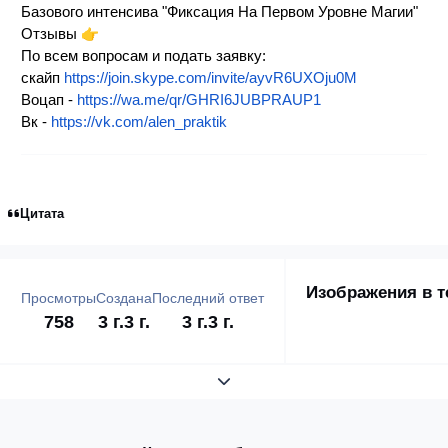
Базового интенсива "Фиксация На Первом Уровне Магии"
👉
Отзывы
По всем вопросам и подать заявку:
скайп
https://join.skype.com/invite/ayvR6UXOju0M
Воцап -
https://wa.me/qr/GHRI6JUBPRAUP1
Вк -
https://vk.com/alen_praktik
Цитата
Изображения в т
Просмотры
Создана
Последний ответ
758
3 г.
3 г.
3 г.
3 г.
Развернуть обзор темы