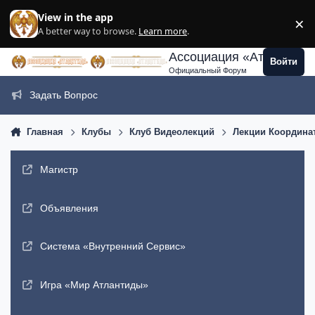
Перейти к содержанию
View in the app
×
Di
A better way to browse.
Learn more
.
Ассоциация «Атлантида
Войти
Официальный Форум
Задать Вопрос
Главная
Клубы
Клуб Видеолекций
Лекции Координа
Магистр
Объявления
Система «Внутренний Сервис»
Игра «Мир Атлантиды»