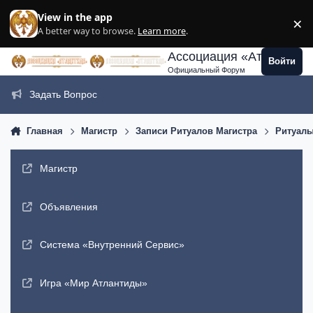
Перейти к содержанию
View in the app
×
Di
A better way to browse.
Learn more
.
Ассоциация «Атлантида
Войти
Официальный Форум
Задать Вопрос
Главная
Магистр
Записи Ритуалов Магистра
Ритуалы
Магистр
Объявления
Система «Внутренний Сервис»
Игра «Мир Атлантиды»