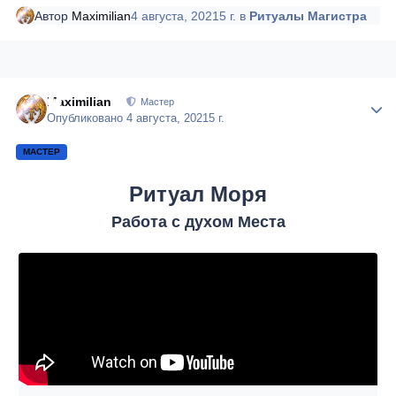
Автор
Maximilian
4 августа, 2021
5 г.
в
Ритуалы Магистра
Maximilian
Author
Мастер
Опубликовано
4 августа, 2021
5 г.
МАСТЕР
Ритуал Моря
Работа с духом Места