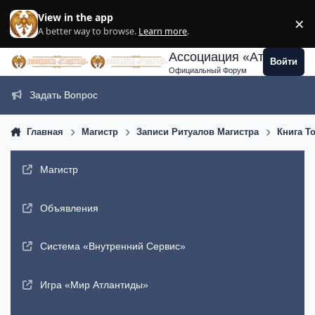
Перейти к содержанию
View in the app
×
Di
A better way to browse.
Learn more
.
Ассоциация «Атлантида
Войти
Официальный Форум
Задать Вопрос
Главная
Магистр
Записи Ритуалов Магистра
Книга Т
Магистр
Объявления
Система «Внутренний Сервис»
Игра «Мир Атлантиды»