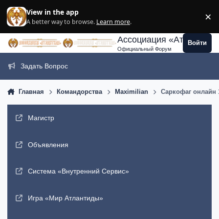
Перейти к содержанию
View in the app
×
Di
A better way to browse.
Learn more
.
Ассоциация «Атлантида
Войти
Официальный Форум
Задать Вопрос
Главная
Командорства
Maximilian
Саркофаг онлайн 1
Магистр
Объявления
Система «Внутренний Сервис»
Игра «Мир Атлантиды»