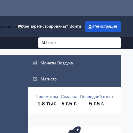
р Атлантиды»
Галерея
Клубы
Загрузки
Уже зарегистрированы? Войти
Регистрация
Поиск...
Объявления
Монеты Воздуха
Магистр
Просмотры
Создана
Последний ответ
1.8 тыс
5 г.
5 г.
5 г.
5 г.