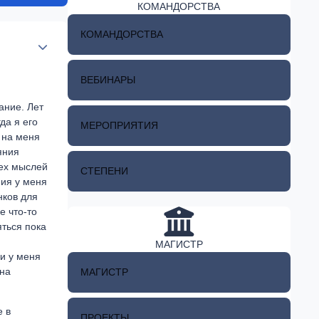
КОМАНДОРСТВА
КОМАНДОРСТВА
Author stats
ВЕБИНАРЫ
ание. Лет
да я его
МЕРОПРИЯТИЯ
е на меня
яния
тех мыслей
СТЕПЕНИ
ния у меня
нков для
е что-то
яться пока
МАГИСТР
ри у меня
 на
МАГИСТР
е в
ПРОЕКТЫ