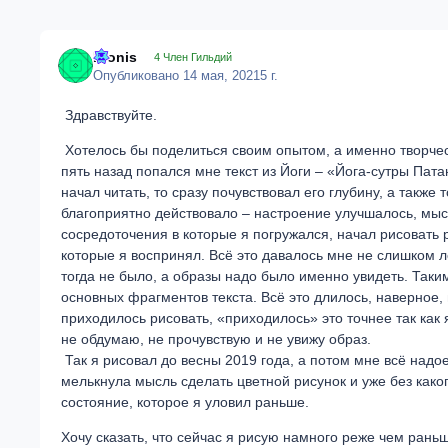
Dionis
4 Член Гильдий
Опубликовано
14 мая, 2021
5 г.
Здравствуйте.
Хотелось бы поделиться своим опытом, а именно творче
пять назад попался мне текст из Йоги – «Йога-сутры Пат
начал читать, то сразу почувствовал его глубину, а также
благоприятно действовало – настроение улучшалось, мыс
сосредоточения в которые я погружался, начал рисовать 
которые я воспринял. Всё это давалось мне не слишком ле
тогда не было, а образы надо было именно увидеть. Таки
основных фрагментов текста. Всё это длилось, наверное, 
приходилось рисовать, «приходилось» это точнее так как 
не обдумаю, не прочувствую и не
увижу образ.
Так я рисовал до весны 2019 года, а потом мне всё надое
мелькнула мысль сделать цветной рисунок и уже без каког
состояние, которое я уловил раньше.
Хочу сказать, что сейчас я рисую намного реже чем раньш