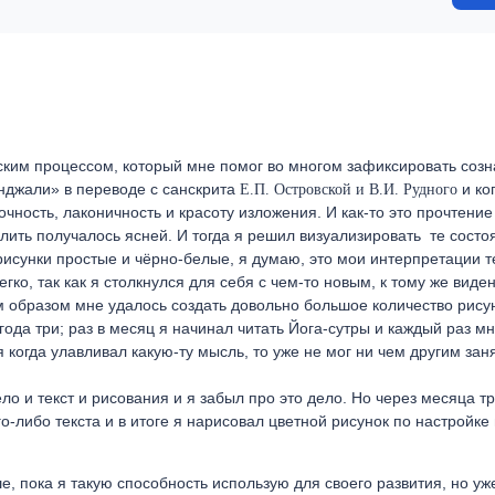
ским процессом, который мне помог во многом зафиксировать созн
анджали» в переводе с санскрита
и ког
Е.П. Островской и В.И. Рудного
 точность, лаконичность и красоту изложения. И как-то это прочтени
лить получалось ясней. И тогда я решил визуализировать те состо
рисунки простые и чёрно-белые, я думаю, это мои интерпретации 
гко, так как я столкнулся для себя с чем-то новым, к тому же виде
м образом мне удалось создать довольно большое количество рису
года три; раз в месяц я начинал читать Йога-сутры и каждый раз мн
я когда улавливал какую-ту мысль, то уже не мог ни чем другим зан
ло и текст и рисования и я забыл про это дело. Но через месяца т
о-либо текста и в итоге я нарисовал цветной рисунок по настройке
е, пока я такую способность использую для своего развития, но уж