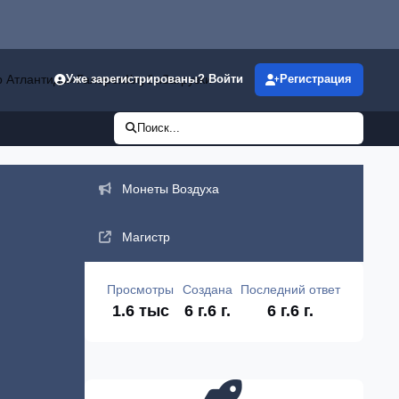
р Атлантиды»
Галерея
Клубы
Загрузки
Уже зарегистрированы? Войти
Регистрация
Поиск...
Объявления
Монеты Воздуха
Магистр
Просмотры
Создана
Последний ответ
1.6 тыс
6 г.
6 г.
6 г.
6 г.