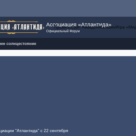
Ассоциация «Атлантида»
Правила
Сайт Аввадон
Магазин
Игра «Ми
Официальный Форум
нее солнцестояние
циации "Атлантида" с 22 сентября