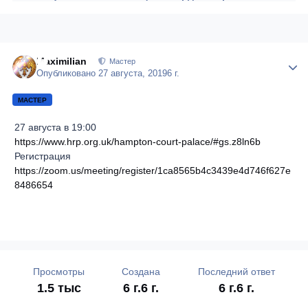
Maximilian
Author
Мастер
Опубликовано
27 августа, 2019
6 г.
МАСТЕР
27 августа в 19:00
https://www.hrp.org.uk/hampton-court-palace/#gs.z8ln6b
Регистрация
https://zoom.us/meeting/register/1ca8565b4c3439e4d746f627e
8486654
Просмотры
Создана
Последний ответ
1.5 тыс
6 г.
6 г.
6 г.
6 г.