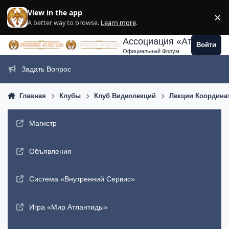
Перейти к содержанию
View in the app
×
Di
A better way to browse.
Learn more
.
Ассоциация «Атлантида
Войти
Официальный Форум
Задать Вопрос
Главная
Клубы
Клуб Видеолекций
Лекции Координа
Магистр
Объявления
Система «Внутренний Сервис»
Игра «Мир Атлантиды»