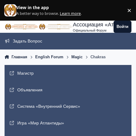
Перейти к содержанию
View in the app
×
Di
A better way to browse.
Learn more
.
Ассоциация «Атлантида
Войти
Официальный Форум
Задать Вопрос
Главная
English Forum
Magic
Chakras
Магистр
Объявления
Система «Внутренний Сервис»
Игра «Мир Атлантиды»