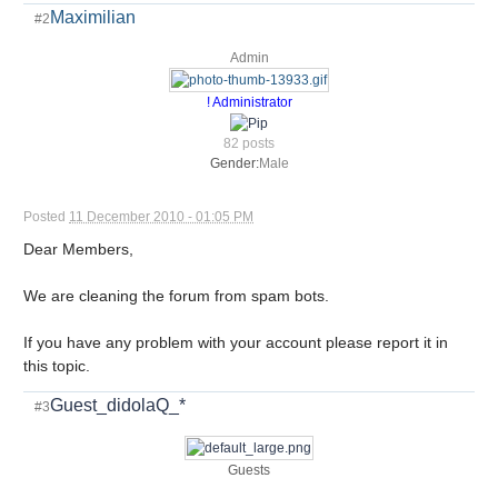
Maximilian
#2
Admin
! Administrator
82 posts
Gender:
Male
Posted
11 December 2010 - 01:05 PM
Dear Members,
We are cleaning the forum from spam bots.
If you have any problem with your account please report it in
this topic.
Guest_didolaQ_*
#3
Guests