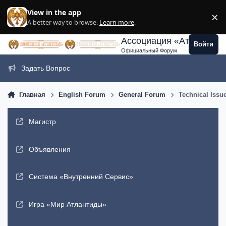
Перейти к содержанию
View in the app
×
Di
A better way to browse.
Learn more
.
Ассоциация «Атлантида
Войти
Официальный Форум
Задать Вопрос
Главная
English Forum
General Forum
Technical Issu
Магистр
Объявления
Система «Внутренний Сервис»
Игра «Мир Атлантиды»