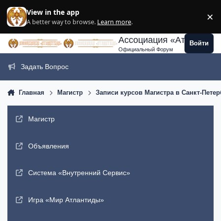
Перейти к содержанию
View in the app
×
Di
A better way to browse.
Learn more
.
Ассоциация «Атлантида
Войти
Официальный Форум
Задать Вопрос
Главная
Магистр
Записи курсов Магистра в Санкт-Петер
Магистр
Объявления
Система «Внутренний Сервис»
Игра «Мир Атлантиды»