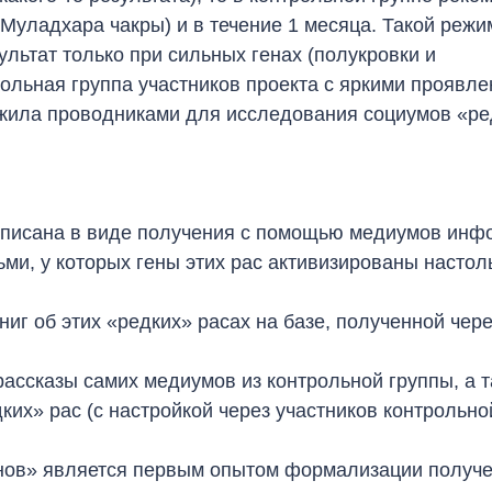
 Муладхара чакры) и в течение 1 месяца. Такой режи
ультат только при сильных генах (полукровки и
трольная группа участников проекта с яркими проявл
ужила проводниками для исследования социумов «ре
 описана в виде получения с помощью медиумов ин
ьми, у которых гены этих рас активизированы настоль
иг об этих «редких» расах на базе, полученной чере
ассказы самих медиумов из контрольной группы, а 
их» рас (с настройкой через участников контрольно
нов» является первым опытом формализации получ