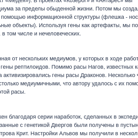
т «Медея»). В проектах «Козерог» и «Антарес» мы
диума за пределы обыденной жизни. Потом мы созд
 с помощью информационной структуры (флешка - но
ьные объекты). Используя гены как артефакты, мы п
 в том числе и нечеловеческих.
ная от нескольких медиумов, у которых в ходе рабо
 гены рептилоидов. Помимо расы Нагов, известных к
а активизировались гены расы Драконов. Несколько 
астолько медиумичными, что автору удалось с их по
этой расы.
жен благодаря серии наработок, сделанных в экспед
занные с генетикой Двергов были получены в пусты
трова Крит. Настройки Альвов мы получили в нескол