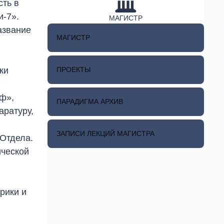
сть в
и-7».
МАГИСТР
азвание
МАГИСТР
ПРОЕКТЫ
ки
ьф»,
ПАРАДИГМА АРХИВ
аратуру,
ЗАПИСИ ЛЕКЦИЙ МАГИСТРА
 Отдела.
ической
рики и