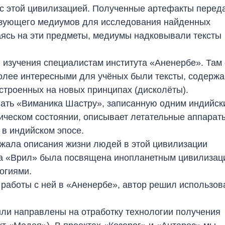
 с этой цивилизацией. Полученные артефакты перед
ьзующего медиумов для исследования найденных
ясь на эти предметы, медиумы надковывали тексты
 изучения специалистам института «Аненербе». Там
более интересными для учёных были тексты, содерж
строенных на новых принципах (дисколёты).
звать «Виманика Шастру», записанную одним индийск
мическом состоянии, описывает летательные аппарат
 в индийском эпосе.
ржала описания жизни людей в этой цивилизации
тва «Врил» была посвящена инопланетным цивилизац
логиями.
работы с ней в «Аненербе», автор решил использов
ли направлены на отработку технологии получения