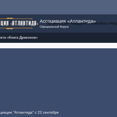
Ассоциация «Атлантида»
Правила
Сайт Аввадон
Магазин
Игра «Ми
Официальный Форум
кта «Книга Драконов»
циации "Атлантида" с 22 сентября