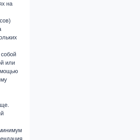
ях на
сов)
а
ольких
 собой
ой или
помощью
ому
бще.
ый
 минимум
омендация