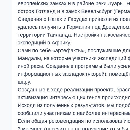
европейских замках и в районе реки Луары. 
остров Готланд и в замок Вевельсбург (Герм
Сведения о Нагах и Гарудах привезли из пое
удалось получить в Германии под Дрезденом
территории Таиланда. Настройки на космичес
экспедиций в Африку.
Сами по себе «артефакты», послужившие для
Мандалы, на которые участники экспедиций 
иной расы. Созданные программы были усил
информационных закладок (якорей), помещё
шару.
Созданные в ходе реализации проекта, брас
активизация интересующих генов происходил
Исходя из полученных результатов, мы подо
сообщили участникам с наиболее интересным
Если общая рекомендация по использованию 
3 месяцев (рассчитано на получение хотя бы 