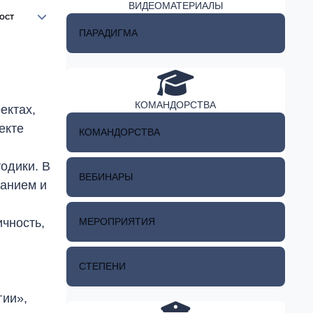
ВИДЕОМАТЕРИАЛЫ
Author stats
ОСТ
ПАРАДИГМА
КОМАНДОРСТВА
ектах,
екте
КОМАНДОРСТВА
тодики. В
ВЕБИНАРЫ
данием и
МЕРОПРИЯТИЯ
чность,
СТЕПЕНИ
гии»,