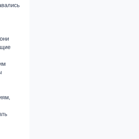
авались
 они
ащие
им
ы
иям,
ать