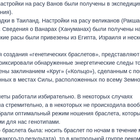
Настройки на расу Ванов были получены в экспедици
ания).
здки в Таиланд. Настройки на расу великанов (Ракша
. Сведения о Ванарах (Хануманах) были получены н
кие расы были привезены из Египта, Израиля и неск
 создания «генетических браслетов», представляют
фиксировали обнаруженные энергетические следы т
ены заклинанием «Круг» («Кольцо»), сделанным с 
нных в местах Силы, расположенных по всему Земн
леты работали избирательно. В некоторых случаях
а стремительно, а в некоторых не происходила воо
брали оптимальный режим ношения браслета, котор
и для нас генотипами.
браслета была: носить браслет по ночам в течение
какого-то результата), то в контрольной группе рек