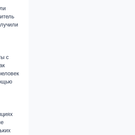
али
ситель
олучили
ты с
ак
человек
мощью
ициях
не
ьких