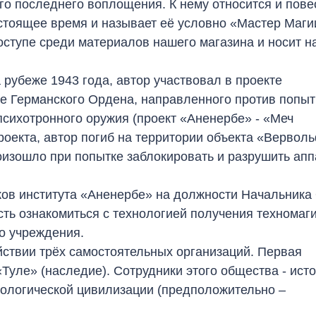
го последнего воплощения. К нему относится и пове
астоящее время и называет её условно «Мастер Маги
доступе среди материалов нашего магазина и носит н
 рубеже 1943 года, автор участвовал в проекте
е Германского Ордена, направленного против попыт
психотронного оружия (проект «Аненербе» - «Меч
оекта, автор погиб на территории объекта «Вервол
изошло при попытке заблокировать и разрушить апп
ков института «Аненербе» на должности Начальника
ть ознакомиться с технологией получения техномаг
го учреждения.
йствии трёх самостоятельных организаций. Первая
Туле» (наследие). Сотрудники этого общества - исто
ологической цивилизации (предположительно –