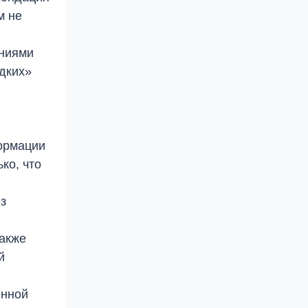
м не
ениями
дких»
формации
ко, что
з
также
й
енной