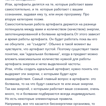
Итак, артефакты делятся на те, которые работают вами
самостоятельно, и те. которые работают с вашим
сознанием, задавая ему ту, или иную программу. Про
вторую категорию позже.
Самостоятельная работа артефакта держится на разнице
потенциала между вами и количеством (качеством) энергии,
запотенциированной в болванке артефакта.От этого зависит
и время работы артефакта. Он будет работать пока вы его
не обнулите , не "съедите". Обычно в такой момент вы
чувствуете, что артефакт пустой. Поэтому существует такое
понятие, как "идеальная болванка", когда в предмет можно
вложить максимальное количество нужной для работы
артефакта энергии и четко выделенной частоты.
Итак, чтобы создать идеальный артефакт, нужно понять что
выдержит эти энергии, с которыми будет идти
взаимодействия. Самый главный вопрос в артефакте- это
болванка, то на что будут сажаться те или иные энергии.
Так как энергий, с которыми работает ваше сознание, очень
много, то и болванки подбираются всегда индивидуально.
Но есть некоторые элементарные правила.
Например, все что касается биоэнергетики организма, то