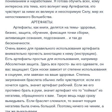
пониманием и наработками. Я готова обучить всех, кому
интересна эта тема, кого волнует мир Артефактов, кто
чувствует за ними их великую и неоспоримую Силу, мир их
непостижимого Волшебства.
АРТЕФАКТЫ.
Артефакты, как книги, делятся на темы- здоровье,
бизнес, защита, обучение, фиксация точки сборки,
активизация сознания, подсознания... и так до
бесконечности.
Очень важно для правильного использования артефакта
внимательно прочесть аннотацию к нему (инструкцию).
Есть артефакты простые для использования, например
Абсолютная защита. Здесь все просто- вы его одеваете, он
вас защищает. Срок носки зависит от степени использования
в социуме, или завязан на ваше здоровье. Степень
загрязнения браслета обычно либо чувствуется: если его
хочется одеть, значит артефакт рабочий. Если же его
противно брать в руки, значит артефакт что то "поймал" из
негатива, обращенного к вам. Такую вещь надо сразу
выкидывать. Если браслет сломался, то значит порция
негатива была очень большой. Поэтомц ничего не чиним, а
так же выкидываем.