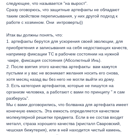
следующее, что называется "на вырост".
Сразу оговорюсь, что защитные артефакты не обладают
таким свойством переписывания, у них другой подход к
работе с хозяином. Они интроверты))
Итак вы должны понять, что:
1. артефакты берутся для ускорения своей эволюции, для
приобретения и записывания на себя недостающих качеств,
например фиксации ТС в рабочем состоянии на нужной
чакре, фиксация состояния (Абсолютный Инь).
2. После взятия этого качества артефакты вам кажутся
пустыми и у вас не возникает желания носить его снова,
хотя месяц назад вы без него не могли выйти из дому.
3. Есть категория артефактов, которые не пишутся на
организм человека, а работают с вами по принципу " я сам
разберусь".
Мы с вами договорились, что болванка для артефакта имеет
конечную емкость. Эта емкость определяется качеством
молекулярной решетки предмета. Если в ее состав входит
металл, страза хорошего качества (кристалл Сваровский,
чешская бижутерия), или в ней находится чистый камень,