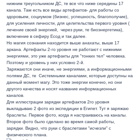
нижним треугольником ДС, те все что ниже середины 17
канала. Там есть все виды артефактов- для работы со
здоровьем, социумом (бизнес, успешность, благополучие),
для усиления личности, для целительства первого уровня (
лечение своей энергией, через руки, те биоэнергетика),
включение в сефиру Есод и так далее.
Но магия сознания находится выше анахаты, выше 17
аркана. Артефакты 2-го уровня не работают с нижними
энергиями, это уже артефакты для "тонких тел" человека.
Поэтому и уровень у них условно 2-й.
Заряжаются они иначе, не энергиями, а информационными
полями ДС, те Системными каналами, которые доступны на
данный момент магу. Это тоже энергии конечно, но они
другого качества и носят название информационных
каналов.
Для иллюстрации зарядки артефактов 2го уровня
выкладываю 2 фото из экспедиции в Египет. Тут я заряжаю
браслеты. Первое фото, когда я настраиваюсь на каналы.
Второе фото было сделано во время самой работы,
зарядки. Видно, что руки с браслетами "исчезли" с
физического плана.