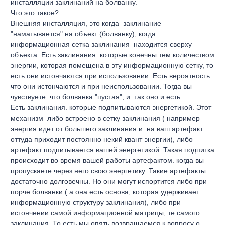
инсталляции заклинаний на болванку.
Что это такое?
Внешняя инсталляция, это когда заклинание
"наматывается" на объект (болванку), когда
информационная сетка заклинания находится сверху
объекта. Есть заклинания. которые конечны тем количеством
энергии, которая помещена в эту информационную сетку, то
есть они истончаются при использовании. Есть вероятность
что они истончаются и при неиспользовании. Тогда вы
чувствуете. что болванка "пустая", и так оно и есть.
Есть заклинания. которые подпитываются энергетикой. Этот
механизм либо встроено в сетку заклинания ( например
энергия идет от большего заклинания и на ваш артефакт
оттуда приходит постоянно некий квант энергии), либо
артефакт подпитывается вашей энергетикой. Такая подпитка
происходит во время вашей работы артефактом. когда вы
пропускаете через него свою энергетику. Такие артефакты
достаточно долговечны. Но они могут испортится либо при
порче болванки ( а она есть основа, которая удерживает
информационную структуру заклинания), либо при
истончении самой информационной матрицы, те самого
заклинания. То есть мы опять возвращаемся к вопросу о