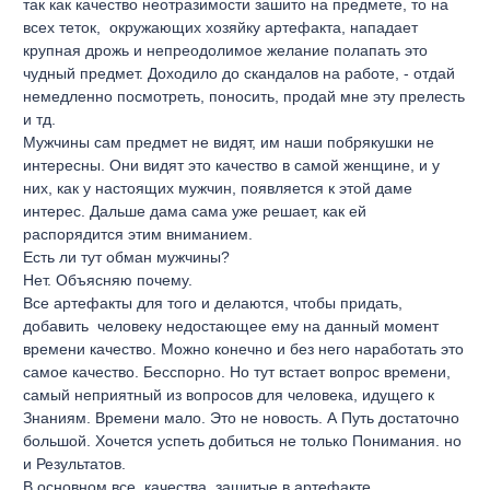
так как качество неотразимости зашито на предмете, то на
всех теток, окружающих хозяйку артефакта, нападает
крупная дрожь и непреодолимое желание полапать это
чудный предмет. Доходило до скандалов на работе, - отдай
немедленно посмотреть, поносить, продай мне эту прелесть
и тд.
Мужчины сам предмет не видят, им наши побрякушки не
интересны. Они видят это качество в самой женщине, и у
них, как у настоящих мужчин, появляется к этой даме
интерес. Дальше дама сама уже решает, как ей
распорядится этим вниманием.
Есть ли тут обман мужчины?
Нет. Объясняю почему.
Все артефакты для того и делаются, чтобы придать,
добавить человеку недостающее ему на данный момент
времени качество. Можно конечно и без него наработать это
самое качество. Бесспорно. Но тут встает вопрос времени,
самый неприятный из вопросов для человека, идущего к
Знаниям. Времени мало. Это не новость. А Путь достаточно
большой. Хочется успеть добиться не только Понимания. но
и Результатов.
В основном все качества, зашитые в артефакте,