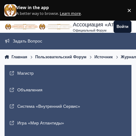
Перейти к содержанию
View in the app
×
Di
A better way to browse.
Learn more
.
Ассоциация «Атлантида
Войти
Официальный Форум
Задать Вопрос
Главная
Пользовательский Форум
Источник
Журнал
Магистр
Объявления
Система «Внутренний Сервис»
Игра «Мир Атлантиды»