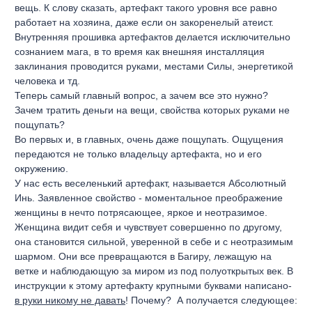
вещь. К слову сказать, артефакт такого уровня все равно
работает на хозяина, даже если он закоренелый атеист.
Внутренняя прошивка артефактов делается исключительно
сознанием мага, в то время как внешняя инсталляция
заклинания проводится руками, местами Силы, энергетикой
человека и тд.
Теперь самый главный вопрос, а зачем все это нужно?
Зачем тратить деньги на вещи, свойства которых руками не
пощупать?
Во первых и, в главных, очень даже пощупать. Ощущения
передаются не только владельцу артефакта, но и его
окружению.
У нас есть веселенький артефакт, называется Абсолютный
Инь. Заявленное свойство - моментальное преображение
женщины в нечто потрясающее, яркое и неотразимое.
Женщина видит себя и чувствует совершенно по другому,
она становится сильной, уверенной в себе и с неотразимым
шармом. Они все превращаются в Багиру, лежащую на
ветке и наблюдающую за миром из под полуоткрытых век. В
инструкции к этому артефакту крупными буквами написано-
в руки никому не давать
! Почему? А получается следующее: