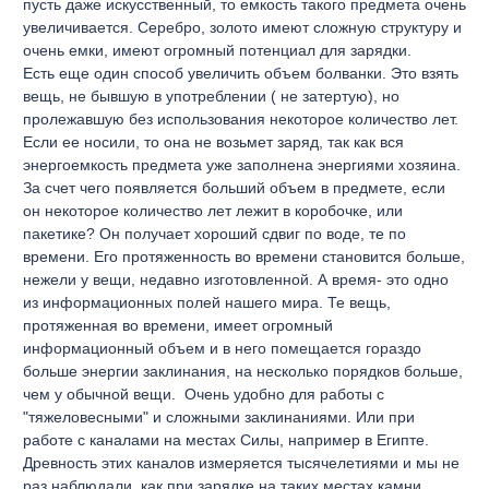
пусть даже искусственный, то емкость такого предмета очень
увеличивается. Серебро, золото имеют сложную структуру и
очень емки, имеют огромный потенциал для зарядки.
Есть еще один способ увеличить объем болванки. Это взять
вещь, не бывшую в употреблении ( не затертую), но
пролежавшую без использования некоторое количество лет.
Если ее носили, то она не возьмет заряд, так как вся
энергоемкость предмета уже заполнена энергиями хозяина.
За счет чего появляется больший объем в предмете, если
он некоторое количество лет лежит в коробочке, или
пакетике? Он получает хороший сдвиг по воде, те по
времени. Его протяженность во времени становится больше,
нежели у вещи, недавно изготовленной. А время- это одно
из информационных полей нашего мира. Те вещь,
протяженная во времени, имеет огромный
информационный объем и в него помещается гораздо
больше энергии заклинания, на несколько порядков больше,
чем у обычной вещи. Очень удобно для работы с
"тяжеловесными" и сложными заклинаниями. Или при
работе с каналами на местах Силы, например в Египте.
Древность этих каналов измеряется тысячелетиями и мы не
раз наблюдали, как при зарядке на таких местах камни