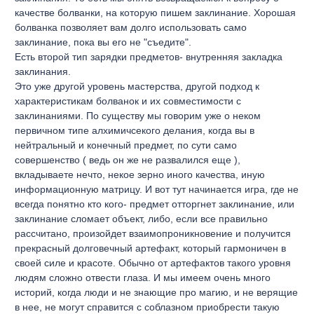
качестве болванки, на которую пишем заклинание. Хорошая
болванка позволяет вам долго использовать само
заклинание, пока вы его не "съедите".
Есть второй тип зарядки предметов- внутренняя закладка
заклинания.
Это уже другой уровень мастерства, другой подход к
характеристикам болванок и их совместимости с
заклинаниями. По существу мы говорим уже о неком
первичном типе алхимичсекого делания, когда вы в
нейтральный и конечный предмет, по сути само
совершенство ( ведь он же не развалился еще ),
вкладываете нечто, некое зерно иного качества, иную
информационную матрицу. И вот тут начинается игра, где не
всегда понятно кто кого- предмет отторгнет заклинание, или
заклинание сломает объект, либо, если все правильно
рассчитано, произойдет взаимопроникновение и получится
прекрасный долговечный артефакт, который гармоничен в
своей силе и красоте. Обычно от артефактов такого уровня
людям сложно отвести глаза. И мы имеем очень много
историй, когда люди и не знающие про магию, и не верящие
в нее, не могут справится с соблазном приобрести такую