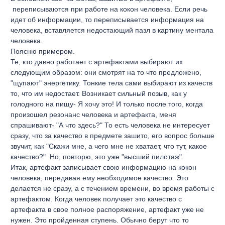
переписываются при работе на кокон человека. Если речь
идет об информации, то переписывается информация на
человека, вставляется недостающий пазл в картину ментала
человека.
Поясню примером.
Те, кто давно работает с артефактами выбирают их
следующим образом: они смотрят на то что предложено,
"щупают" энергетику. Тонкие тела сами выбирают из качеств
то, что им недостает. Возникает сильный позыв, как у
голодного на пищу- Я хочу это! И только после того, когда
произошел резонанс человека и артефакта, меня
спрашивают- "А что здесь?" То есть человека не интересует
сразу, что за качество в предмете зашито, его вопрос больше
звучит, как "Скажи мне, а чего мне не хватает, что тут, какое
качество?" Но, повторю, это уже "высший пилотаж".
Итак, артефакт записывает свою информацию на кокон
человека, передавая ему необходимое качество. Это
делается не сразу, а с течением времени, во время работы с
артефактом. Когда человек получает это качество с
артефакта в свое полное распоряжение, артефакт уже не
нужен. Это пройденная ступень. Обычно берут что то