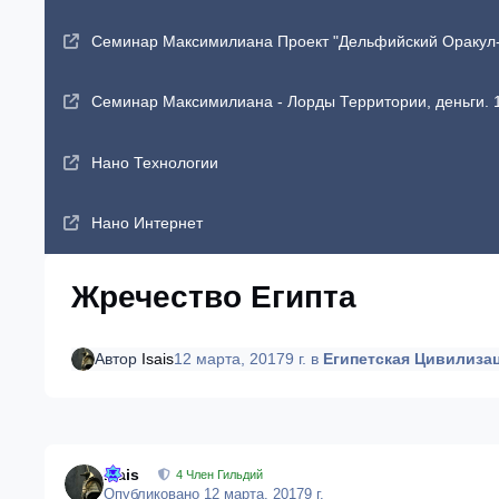
Семинар Максимилиана Проект "Дельфийский Оракул-2"
Семинар Максимилиана - Лорды Территории, деньги. 1
Нано Технологии
Нано Интернет
Жречество Египта
Автор
Isais
12 марта, 2017
9 г.
в
Египетская Цивилиза
Isais
4 Член Гильдий
Опубликовано
12 марта, 2017
9 г.