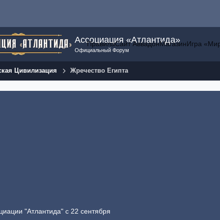
Ассоциация «Атлантида»
Правила
Сайт Аввадон
Магазин
Игра «Ми
Официальный Форум
ская Цивилизация
Жречество Египта
циации "Атлантида" с 22 сентября