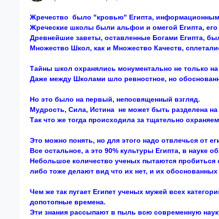
Жречество было "кровью" Египта, информационным 
Жреческие школы были альфои и омегой Египта, его 
Древнейшие заветы, оставленные Богами Египта, бы
Множество Школ, как и Множество Качеств, сплетали
Тайны школ охранялись монументально не только на 
Даже между Школами шло ревностное, но обоснованн
Но это было на первый, непосвященный взгляд.
Мудрость, Сила, Истина не может быть разделена на 
Так что же тогда происходила за тщательно охраня
Это можно понять, но для этого надо отвлечься от е
Все остальное, а это 90% культуры Египта, в науке о
Небольшое количество ученых пытаются пробиться с
либо тоже делают вид что их нет, и их обоснованных
Чем же так пугает Египет ученых мужей всех категор
допотопные времена.
Эти знания рассыпают в пыль всю современную науку,