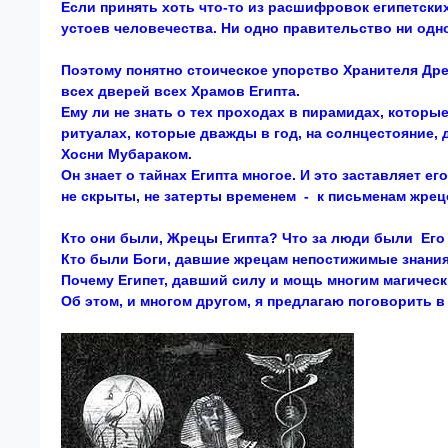
Если принять хоть что-то из расшифровок египетски
устоев человечества. Ни одно правительство ни одно
Поэтому понятно стоическое упорство Хранителя Дре
всех дверей всех Храмов Египта.
Ему ли не знать о тех проходах в пирамидах, которые
ритуалах, которые дважды в год, на солнцестояние, 
Хосни Мубараком.
Он знает о тайнах Египта многое. И это заставляет е
не скрыты, не затерты временем - к письменам жрец
Кто они были, Жрецы Египта? Что за люди были Его
Кто были Боги, давшие жрецам непостижимые знани
Почему Египет, давший силу и мощь многим магичес
Об этом, и многом другом, я предлагаю поговорить в 