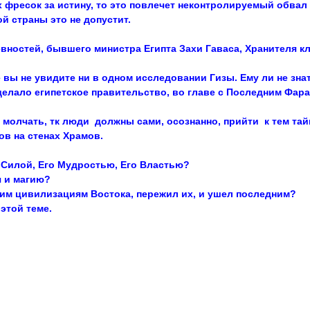
х фресок за истину, то это повлечет неконтролируемый обвал
й страны это не допустит.
вностей, бывшего министра Египта Захи Гаваса, Хранителя к
 вы не увидите ни в одном исследовании Гизы. Ему ли не знат
делало египетское правительство, во главе с Последним Фара
го молчать, тк люди должны сами, осознанно, прийти к тем тай
ов на стенах Храмов.
 Силой, Его Мудростью, Его Властью?
я и магию?
ким цивилизациям Востока, пережил их, и ушел последним?
этой теме.