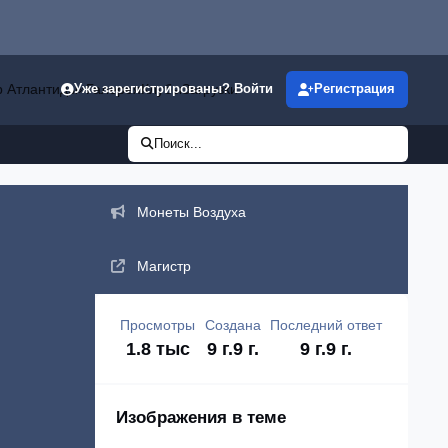
р Атлантиды»
Галерея
Клубы
Загрузки
Уже зарегистрированы? Войти
Регистрация
Поиск...
Объявления
Монеты Воздуха
Магистр
Просмотры
Создана
Последний ответ
1.8 тыс
9 г.
9 г.
9 г.
9 г.
Изображения в теме