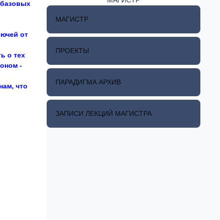
 базовых
МАГИСТР
лючей от
ПРОЕКТЫ
ь о тех
оном -
ПАРАДИГМА АРХИВ
нам, что
ЗАПИСИ ЛЕКЦИЙ МАГИСТРА