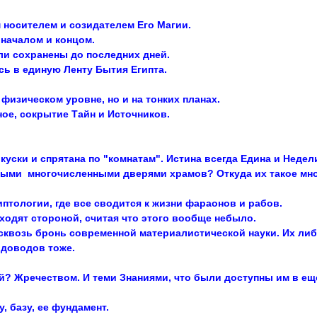
носителем и созидателем Его Магии.
началом и концом.
ли сохранены до последних дней.
сь в единую Ленту Бытия Египта.
физическом уровне, но и на тонких планах.
ое, сокрытие Тайн и Источников.
куски и спрятана по "комнатам". Истина всегда Едина и Недел
емыми многочисленными дверями храмов? Откуда их такое м
гиптологии, где все сводится к жизни фараонов и рабов.
бходят стороной, считая что этого вообще небыло.
квозь бронь современной материалистической науки. Их либо
 доводов тоже.
ий? Жречеством. И теми Знаниями, что были доступны им в ещ
 базу, ее фундамент.