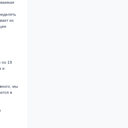
ываемая
ределять
вает из
ущее
 по 19
а и
вного, мы
ется в
о