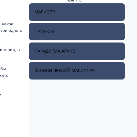
МАГИСТР
е некое
утри одного
ПРОЕКТЫ
вижения, а
ПАРАДИГМА АРХИВ
 бы
ЗАПИСИ ЛЕКЦИЙ МАГИСТРА
о его
м