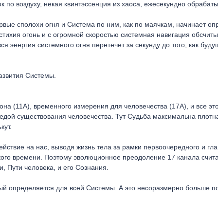
к по воздуху, некая квинтэссенция из хаоса, ежесекундно обрабат
рвые сполохи огня и Система по ним, как по маячкам, начинает оп
 стихия огонь и с огромной скоростью системная навигация обсчиты
ся энергия системного огня перетечет за секунду до того, как буд
развития Системы.
на (11А), временного измерения для человечества (17А), и все это
средой существования человечества. Тут Судьба максимальна плотн
кут.
ействие на нас, выводя жизнь тела за рамки первоочередного и гла
ского времени. Поэтому эволюционное преодоление 17 канала счита
 Пути человека, и его Сознания.
орый определяется для всей Системы. А это несоразмерно больше п