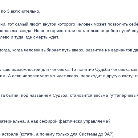
 по 3 включительно.
зни, тот самый люфт, внутри которого человек может позволить себ
человека всегда. Но он в горизонтали есть только перебор путей вн
ево и туда, где смерть ждет.
гда, когда человек выбирает путь вверх, развитие не вариантов д
ольше возможностей для человека. Те понятие Судьба человека как
м. А если человек упрямо идет вверх, переходит в другую касту, т
ита бытия, под названием Судьба, становится весьма гуттаперчевы
материальна, а над сефирой фактически управляема?
астрала (кстати, а почему только для Системы до 9А?)