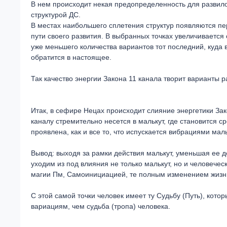
В нем происходит некая предопределенность для развило
структурой ДС.
В местах наибольшего сплетения структур появляются пе
пути своего развития. В выбранных точках увеличивается
уже меньшего количества вариантов тот последний, куда в
обратится в настоящее.
Так качество энергии Закона 11 канала творит варианты 
Итак, в сефире Нецах происходит слияние энергетики Зако
каналу стремительно несется в малькут, где становится 
проявлена, как и все то, что испускается вибрациями маль
Вывод: выходя за рамки действия малькут, уменьшая ее д
уходим из под влияния не только малькут, но и человече
магии Пм, Самоинициацией, те полным изменением жизни,
С этой самой точки человек имеет ту Судьбу (Путь), кот
вариациям, чем судьба (тропа) человека.