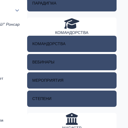
ПАРАДИГМА
Author stats
й!" Ронсар
КОМАНДОРСТВА
КОМАНДОРСТВА
ВЕБИНАРЫ
ет
МЕРОПРИЯТИЯ
СТЕПЕНИ
ля
МАГИСТР