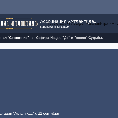
Ассоциация «Атлантида»
Правила
Сайт Аввадон
Магазин
Игра «Ми
Официальный Форум
нал "Состояние"
Сефира Нецах. "До" и "после" Судьбы.
циации "Атлантида" с 22 сентября