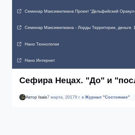
Семинар Максимилиана Проект "Дельфийский Оракул-2"
Семинар Максимилиана - Лорды Территории, деньги. 1
Нано Технологии
Нано Интернет
Сефира Нецах. "До" и "пос
Автор
Isais
7 марта, 2017
9 г.
в
Журнал "Состояние"