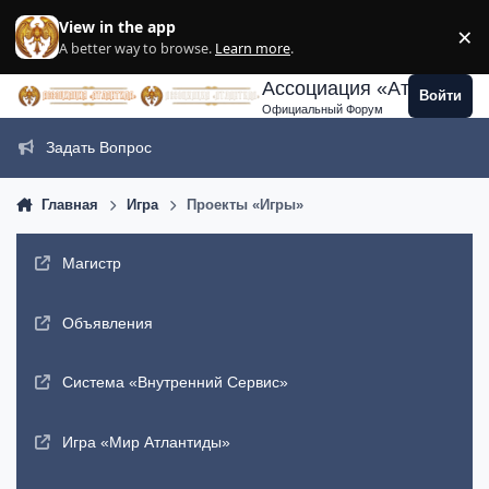
Перейти к содержанию
View in the app
×
Di
A better way to browse.
Learn more
.
Ассоциация «Атлантида
Войти
Официальный Форум
Задать Вопрос
Главная
Игра
Проекты «Игры»
Магистр
Объявления
Система «Внутренний Сервис»
Игра «Мир Атлантиды»