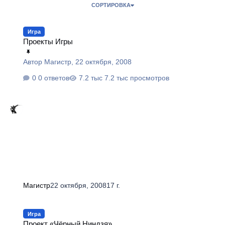
СОРТИРОВКА
Проекты Игры
Игра
Проекты Игры
Автор
Магистр
,
22 октября, 2008
0 ответов
7.2 тыс просмотров
Магистр
22 октября, 2008
17 г.
Проект «Чёрный Ниндзя»
Игра
Проект «Чёрный Ниндзя»