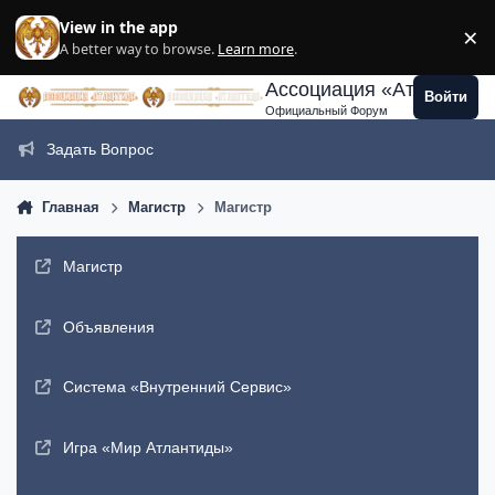
Перейти к содержанию
View in the app
×
Di
A better way to browse.
Learn more
.
Ассоциация «Атлантида
Войти
Официальный Форум
Задать Вопрос
Главная
Магистр
Магистр
Магистр
Объявления
Система «Внутренний Сервис»
Игра «Мир Атлантиды»