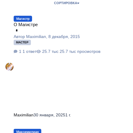
СОРТИРОВКА
О Магистре
Магистр
О Магистре
Автор
Maximilian
,
8 декабря, 2015
МАСТЕР
1 ответ
25.7 тыс просмотров
Maximilian
30 января, 2025
1 г.
Включение в Ассоциацию «Атлантида»
Максимилиан