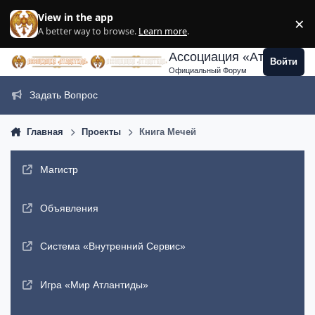
Перейти к содержанию
View in the app
×
Di
A better way to browse.
Learn more
.
Ассоциация «Атлантида
Войти
Официальный Форум
Задать Вопрос
Главная
Проекты
Книга Мечей
Магистр
Объявления
Система «Внутренний Сервис»
Игра «Мир Атлантиды»