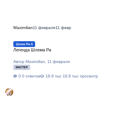
Maximilian
11 февраля
11 февр
Легенда Шлема Ра
Шлем Ра-5
Легенда Шлема Ра
Автор
Maximilian
,
11 февраля
МАСТЕР
0 ответов
18.8 тыс просмотр