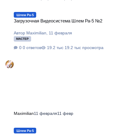
Загрузочная Видеосистема Шлем Ра-5 №2
Шлем Ра-5
Загрузочная Видеосистема Шлем Ра-5 №2
Автор
Maximilian
,
11 февраля
МАСТЕР
0 ответов
19.2 тыс просмотра
Maximilian
11 февраля
11 февр
Вопрос-Ответ
Шлем Ра-5