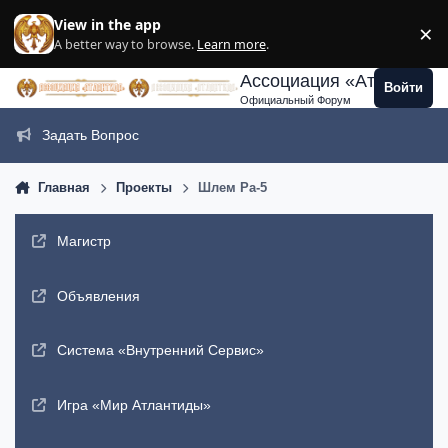
Перейти к содержанию
View in the app
×
Di
A better way to browse.
Learn more
.
Ассоциация «Атлантида
Войти
Официальный Форум
Задать Вопрос
Главная
Проекты
Шлем Ра-5
Магистр
Объявления
Система «Внутренний Сервис»
Игра «Мир Атлантиды»